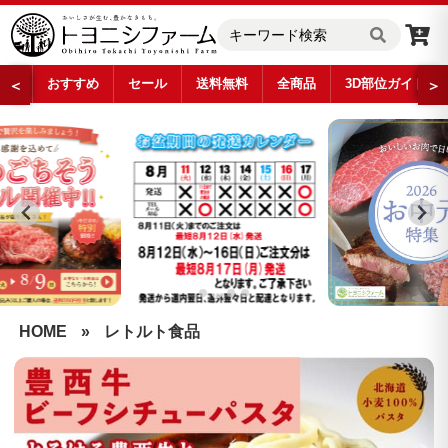
おすすめ
セール
送料無料
全商品
3D部位ガイド
＜
＞
…
HOME
»
レトルト食品