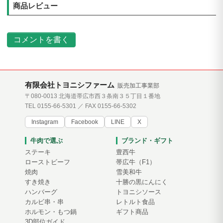
商品レビュー
コメントを書く
有限会社トヨニシファーム
販売加工事業部
〒080-0013 北海道帯広市西３条南３５丁目１番地
TEL 0155-66-5301 ／ FAX 0155-66-5302
Instagram
Facebook
LINE
X
牛肉で選ぶ
ブランド・ギフト
ステーキ
豊西牛
ローストビーフ
帯広牛（F1）
焼肉
雪美和牛
すき焼き
十勝の黒にんにく
ハンバーグ
トヨニシソース
カルビ串・串
レトルト食品
ホルモン・もつ鍋
ギフト商品
3D部位ガイド