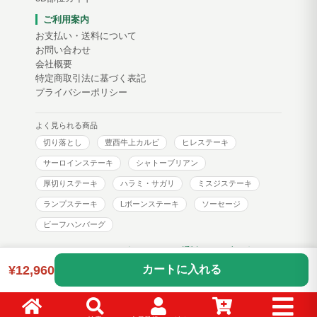
ご利用案内
お支払い・送料について
お問い合わせ
会社概要
特定商取引法に基づく表記
プライバシーポリシー
よく見られる商品
切り落とし
豊西牛上カルビ
ヒレステーキ
サーロインステーキ
シャトーブリアン
厚切りステーキ
ハラミ・サガリ
ミスジステーキ
ランプステーキ
Lボーンステーキ
ソーセージ
ビーフハンバーグ
トヨニシファーム コーポレートサイト
通販サイトブログ
¥12,960
カートに入れる
Copyright © toyonishi farm. All Rights Reserved.