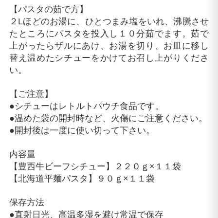
【パスタの茹で方】
２Lほどのお湯に、ひとつまみ塩をいれ、沸騰させ
たところにパスタを投入し１０分茹でます。茹で
上がったらザルにあけ、お湯を切り、お皿に移し
替え温めたシチューをかけてお召し上がりくださ
い。
【ご注意】
●シチューはレトルトパウチ食品です。
●温めた袋の開封時など、火傷にご注意ください。
●開封後は一度に使い切って下さい。
内容量
【豊西牛ビーフシチュー】２２０ｇ×１１袋
【北海道平麺パスタ】９０ｇ×１１袋
保存方法
●直射日光、高温多湿を避け常温で保存