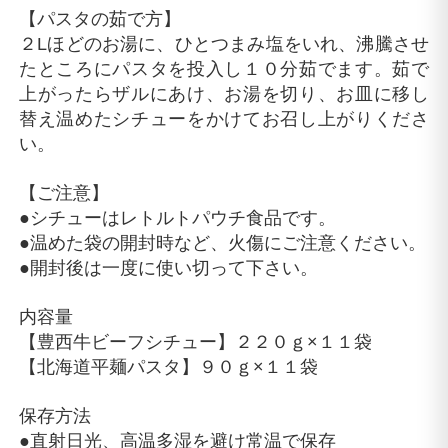
【パスタの茹で方】
２Lほどのお湯に、ひとつまみ塩をいれ、沸騰させ
たところにパスタを投入し１０分茹でます。茹で
上がったらザルにあけ、お湯を切り、お皿に移し
替え温めたシチューをかけてお召し上がりくださ
い。
【ご注意】
●シチューはレトルトパウチ食品です。
●温めた袋の開封時など、火傷にご注意ください。
●開封後は一度に使い切って下さい。
内容量
【豊西牛ビーフシチュー】２２０ｇ×１１袋
【北海道平麺パスタ】９０ｇ×１１袋
保存方法
●直射日光、高温多湿を避け常温で保存