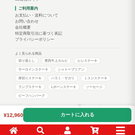
ご利用案内
お支払い・送料について
お問い合わせ
会社概要
特定商取引法に基づく表記
プライバシーポリシー
よく見られる商品
切り落とし
豊西牛上カルビ
ヒレステーキ
サーロインステーキ
シャトーブリアン
厚切りステーキ
ハラミ・サガリ
ミスジステーキ
ランプステーキ
Lボーンステーキ
ソーセージ
ビーフハンバーグ
トヨニシファーム コーポレートサイト
通販サイトブログ
¥12,960
カートに入れる
Copyright © toyonishi farm. All Rights Reserved.