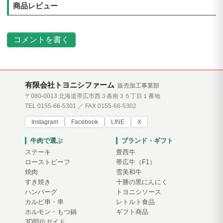
商品レビュー
コメントを書く
有限会社トヨニシファーム
販売加工事業部
〒080-0013 北海道帯広市西３条南３５丁目１番地
TEL 0155-66-5301 ／ FAX 0155-66-5302
Instagram
Facebook
LINE
X
牛肉で選ぶ
ブランド・ギフト
ステーキ
豊西牛
ローストビーフ
帯広牛（F1）
焼肉
雪美和牛
すき焼き
十勝の黒にんにく
ハンバーグ
トヨニシソース
カルビ串・串
レトルト食品
ホルモン・もつ鍋
ギフト商品
3D部位ガイド