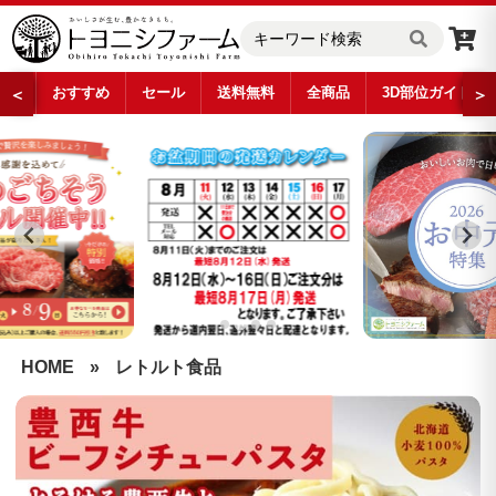
おすすめ
セール
送料無料
全商品
3D部位ガイド
＜
＞
…
HOME
»
レトルト食品