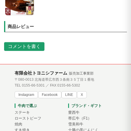
商品レビュー
コメントを書く
有限会社トヨニシファーム
販売加工事業部
〒080-0013 北海道帯広市西３条南３５丁目１番地
TEL 0155-66-5301 ／ FAX 0155-66-5302
Instagram
Facebook
LINE
X
牛肉で選ぶ
ブランド・ギフト
ステーキ
豊西牛
ローストビーフ
帯広牛（F1）
焼肉
雪美和牛
すき焼き
十勝の黒にんにく