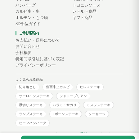
ハンバーグ
トヨニシソース
カルビ串・串
レトルト食品
ホルモン・もつ鍋
ギフト商品
3D部位ガイド
ご利用案内
お支払い・送料について
お問い合わせ
会社概要
特定商取引法に基づく表記
プライバシーポリシー
よく見られる商品
切り落とし
豊西牛上カルビ
ヒレステーキ
サーロインステーキ
シャトーブリアン
厚切りステーキ
ハラミ・サガリ
ミスジステーキ
ランプステーキ
Lボーンステーキ
ソーセージ
ビーフハンバーグ
トヨニシファーム コーポレートサイト
通販サイトブログ