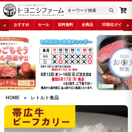
おすすめ
セール
送料無料
全商品
3D部位ガイド
＜
＞
…
HOME
»
レトルト食品