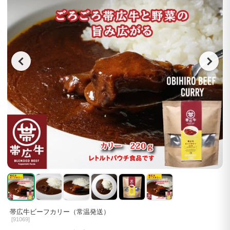
帯広牛ビーフカリー（常温発送）
[
91069]