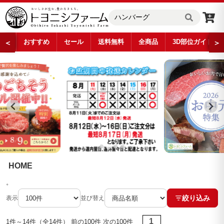
おすすめ
セール
送料無料
全商品
3D部位ガイド
＜
＞
…
HOME
。
絞り込み
表示
並び替え
1
1件～14件（全14件） 前の100件 次の100件