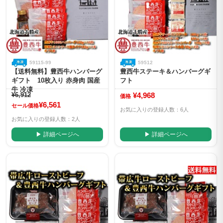
59115-99
59512
【送料無料】豊西牛ハンバーグ
豊西牛ステーキ＆ハンバーグギ
ギフト 10枚入り 赤身肉 国産
フト
牛 冷凍
¥6,912
¥4,968
価格
¥6,561
セール価格
お気に入りの登録人数：6人
お気に入りの登録人数：2人
▶ 詳細ページへ
▶ 詳細ページへ