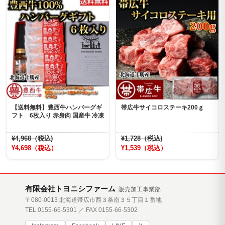
【送料無料】豊西牛ハンバーグギ
帯広牛サイコロステーキ200ｇ
フト 6枚入り 赤身肉 国産牛 冷凍
¥4,968（税込)
¥1,728（税込)
¥4,698（税込）
¥1,539（税込）
有限会社トヨニシファーム
販売加工事業部
〒080-0013 北海道帯広市西３条南３５丁目１番地
TEL 0155-66-5301 ／ FAX 0155-66-5302