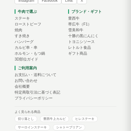
Instagram
Facebook
LINE
X
牛肉で選ぶ
ブランド・ギフト
ステーキ
豊西牛
ローストビーフ
帯広牛（F1）
焼肉
雪美和牛
すき焼き
十勝の黒にんにく
ハンバーグ
トヨニシソース
カルビ串・串
レトルト食品
ホルモン・もつ鍋
ギフト商品
3D部位ガイド
ご利用案内
お支払い・送料について
お問い合わせ
会社概要
特定商取引法に基づく表記
プライバシーポリシー
よく見られる商品
切り落とし
豊西牛上カルビ
ヒレステーキ
サーロインステーキ
シャトーブリアン