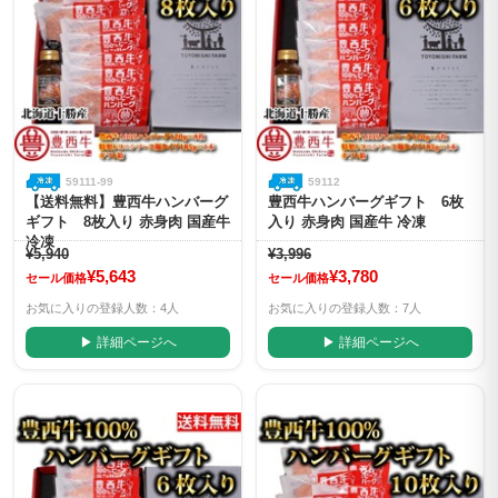
59111-99
59112
【送料無料】豊西牛ハンバーグ
豊西牛ハンバーグギフト 6枚
ギフト 8枚入り 赤身肉 国産牛
入り 赤身肉 国産牛 冷凍
冷凍
¥5,940
¥3,996
¥5,643
¥3,780
セール価格
セール価格
お気に入りの登録人数：4人
お気に入りの登録人数：7人
▶ 詳細ページへ
▶ 詳細ページへ