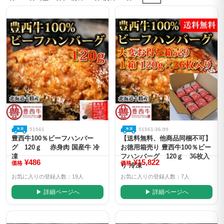
51561
51561-36-99
豊西牛100％ビーフハンバー
【送料無料、他商品同梱不可】
グ 120ｇ 赤身肉 国産牛 冷
お徳用箱売り 豊西牛100％ビー
凍
フハンバーグ 120ｇ 36枚入
¥486
¥15,822
価格
価格
り 冷凍
お気に入りの登録人数：19人
お気に入りの登録人数：7人
▶ 詳細ページへ
▶ 詳細ページへ