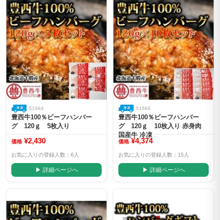
51564
51566
豊西牛100％ビーフハンバー
豊西牛100％ビーフハンバー
グ 120ｇ 5枚入り
グ 120ｇ 10枚入り 赤身肉
国産牛 冷凍
¥2,430
¥4,374
価格
価格
お気に入りの登録人数：6人
お気に入りの登録人数：15人
▶ 詳細ページへ
▶ 詳細ページへ