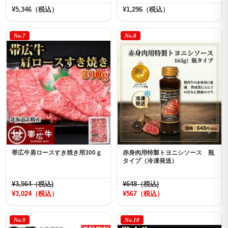
¥5,346（税込）
¥1,296（税込）
No.7
No.8
帯広牛肩ロースすき焼き用300ｇ
赤身肉用特製トヨニシソース 瓶
タイプ（冷凍発送）
¥3,564（税込)
¥648（税込)
¥3,024（税込）
¥567（税込）
No.9
No.10