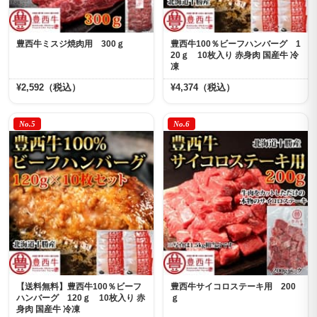
豊西牛ミスジ焼肉用 300ｇ
豊西牛100％ビーフハンバーグ 1
20ｇ 10枚入り 赤身肉 国産牛 冷
凍
¥2,592（税込）
¥4,374（税込）
No.5
No.6
【送料無料】豊西牛100％ビーフ
豊西牛サイコロステーキ用 200
ハンバーグ 120ｇ 10枚入り 赤
ｇ
身肉 国産牛 冷凍