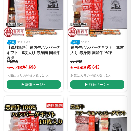
59112-99
59115
【送料無料】豊西牛ハンバーグ
豊西牛ハンバーグギフト 10枚
ギフト 6枚入り 赤身肉 国産牛
入り 赤身肉 国産牛 冷凍
冷凍
¥4,968
¥5,940
¥4,698
¥5,643
セール価格
セール価格
お気に入りの登録人数：14人
お気に入りの登録人数：2人
▶ 詳細ページへ
▶ 詳細ページへ