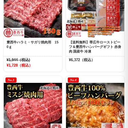
豊西牛ハラミ・サガリ焼肉用 15
【送料無料】帯広牛ローストビー
0ｇ
フ＆豊西牛ハンバーグギフト 赤身
肉 国産牛 冷凍
¥1,944（税込)
¥6,372（税込）
¥1,728（税込）
No.3
No.4