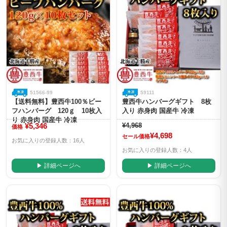
51566-99
59111
【送料無料】豊西牛100％ビー
豊西牛ハンバーグギフト 8枚
フハンバーグ 120ｇ 10枚入
入り 赤身肉 国産牛 冷凍
り 赤身肉 国産牛 冷凍
¥5,346
¥4,968
価格
¥4,698
セール価格
お気に入りの登録人数：16人
お気に入りの登録人数：4人
▶ 詳細ページへ
▶ 詳細ページへ