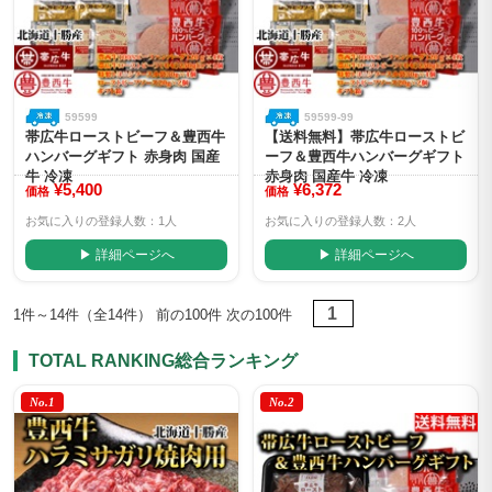
59599
59599-99
帯広牛ローストビーフ＆豊西牛
【送料無料】帯広牛ローストビ
ハンバーグギフト 赤身肉 国産
ーフ＆豊西牛ハンバーグギフト
牛 冷凍
赤身肉 国産牛 冷凍
¥5,400
¥6,372
価格
価格
お気に入りの登録人数：1人
お気に入りの登録人数：2人
▶ 詳細ページへ
▶ 詳細ページへ
1
1件～14件（全14件） 前の100件 次の100件
TOTAL RANKING
総合ランキング
No.1
No.2