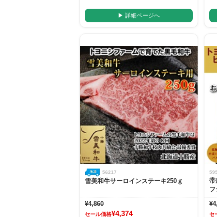
▶ 詳細ページへ
56217
59
帯
雪美和牛サーロインステーキ250ｇ
フ
¥4,860
¥4
¥4,374
セール価格
セ