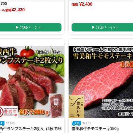
,700
¥2,430
価格
¥2,430
ール価格
▶ 詳細ページへ
▶ 詳細ページへ
52543
56143
西牛ランプステーキ2枚入（2枚で26
雪美和牛モモステーキ150g