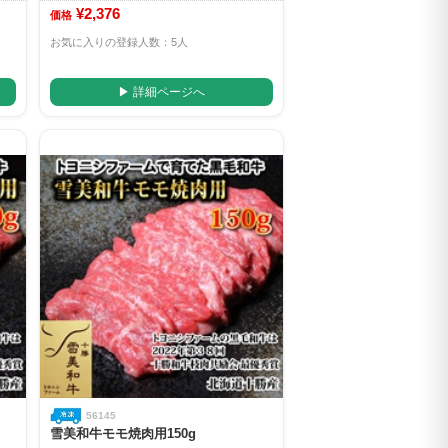
¥2,376
価格
お気に入りの登録人数：5人
▶ 詳細ページへ
56145
雪美和牛モモ焼肉用150g