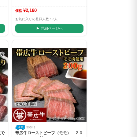
¥2,160
価格
お気に入りの登録人数：2人
▶ 詳細ページへ
59548
枚で
帯広牛ローストビーフ（モモ） ２０