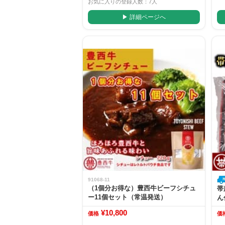
お気に入りの登録人数：7人
▶ 詳細ページへ
91068-11
（1個分お得な）豊西牛ビーフシチュ
帯
ー11個セット（常温発送）
ん
¥10,800
価格
価