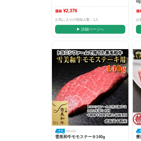
0
¥2,376
価格
価
お気に入りの登録人数：2人
お
▶ 詳細ページへ
56142
雪美和牛モモステーキ140g
豊