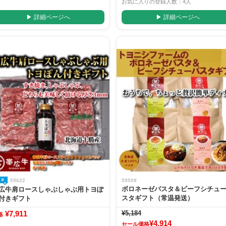
お気に入りの登録人数：4人
▶ 詳細ページへ
▶ 詳細ページへ
59622
59508
ボロネーゼパスタ＆ビーフシチュ
広牛肩ロースしゃぶしゃぶ用トヨぽ
スタギフト（常温発送）
付きギフト
¥7,911
¥5,184
格
¥4,914
セール価格