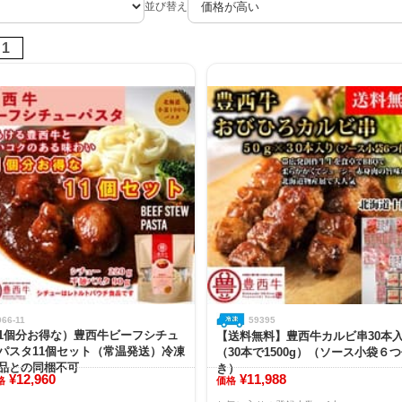
並び替え
1
066-11
59395
1個分お得な）豊西牛ビーフシチュ
【送料無料】豊西牛カルビ串30本
パスタ11個セット（常温発送）冷凍
（30本で1500g）（ソース小袋６
品との同梱不可
き）
¥12,960
¥11,988
格
価格