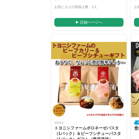
お気に入りの登録人数：2人
お
▶ 詳細ページへ
59503
トヨニシファームボロネーゼパスタ
雪
（1パック）＆ビーフシチューパスタ