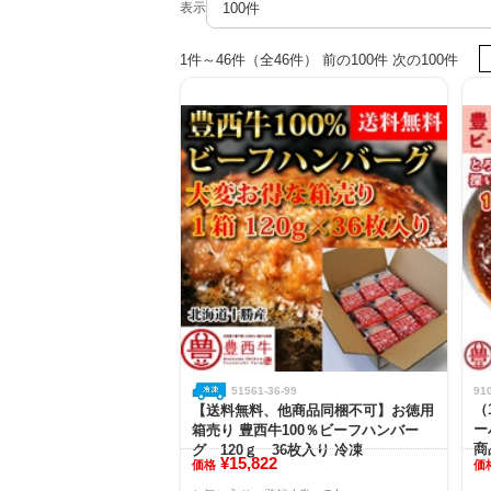
表示
1件～46件（全46件） 前の100件 次の100件
51561-36-99
91
（
【送料無料、他商品同梱不可】お徳用
ー
箱売り 豊西牛100％ビーフハンバー
商
グ 120ｇ 36枚入り 冷凍
¥15,822
価格
価