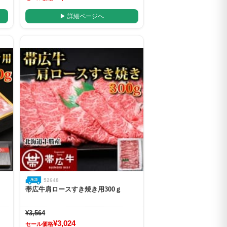
▶ 詳細ページへ
52648
帯広牛肩ロースすき焼き用300ｇ
¥3,564
¥3,024
セール価格