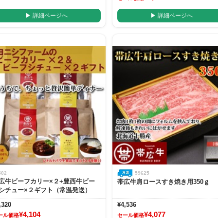
▶ 詳細ページへ
▶ 詳細ページへ
502
59625
広牛ビーフカリー×２+豊西牛ビー
帯広牛肩ロースすき焼き用350ｇ
シチュー×２ギフト（常温発送）
,320
¥4,536
¥4,104
¥4,077
ール価格
セール価格