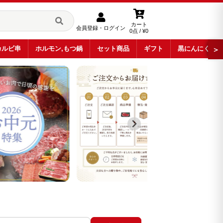
カート
会員登録・ログイン
0点 / ¥0
カルビ串
ホルモン,もつ鍋
セット商品
ギフト
黒にんにく
＞