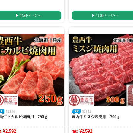
▶ 詳細ページへ
▶ 詳細ページへ
51344
51351
西牛上カルビ焼肉用 250ｇ
豊西牛ミスジ焼肉用 300ｇ
¥2,592
¥2,592
格
価格