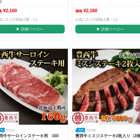
g）
¥2,160
¥2,160
格
価格
気に入りの登録人数：7人
お気に入りの登録人数：1人
▶ 詳細ページへ
▶ 詳細ページへ
51112
52548
西牛サーロインステーキ用 160
豊西牛ミスジステーキ2枚入り（2