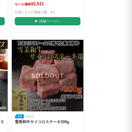
¥2,511
セール価格
お気に入りの登録人数：5人
▶ 詳細ページへ
SOLDOUT
56112
２５
雪美和牛サイコロステーキ200g