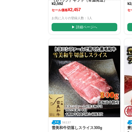
（1パック）ギフト（常温発送）
¥2,592
¥2
¥2,457
セール価格
セ
お気に入りの登録人数：1人
▶ 詳細ページへ
56137
雪美和牛切落しスライス300g
豊