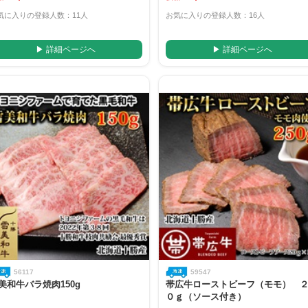
気に入りの登録人数：11人
お気に入りの登録人数：16人
▶ 詳細ページへ
▶ 詳細ページへ
56117
59547
美和牛バラ焼肉150g
帯広牛ローストビーフ（モモ） 
０ｇ（ソース付き）