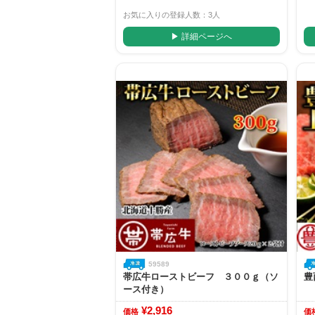
お気に入りの登録人数：3人
▶ 詳細ページへ
59589
帯広牛ローストビーフ ３００ｇ（ソ
豊
ース付き）
¥2,916
価格
価