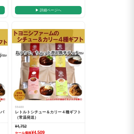
▶ 詳細ページへ
59480
ーパ
レトルトシチュー＆カリー４種ギフト
（常温発送）
¥4,752
¥4,509
セール価格