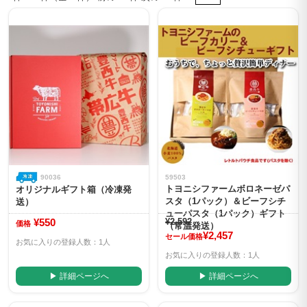
90036
59503
トヨニシファームボロネーゼパ
オリジナルギフト箱（冷凍発
スタ（1パック）＆ビーフシチ
送）
ューパスタ（1パック）ギフト
¥550
¥2,592
価格
（常温発送）
¥2,457
セール価格
お気に入りの登録人数：1人
お気に入りの登録人数：1人
▶ 詳細ページへ
▶ 詳細ページへ