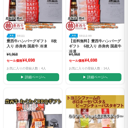
59111
59112-99
豊西牛ハンバーグギフト 8枚
【送料無料】豊西牛ハンバーグ
入り 赤身肉 国産牛 冷凍
ギフト 6枚入り 赤身肉 国産牛
冷凍
¥4,968
¥4,968
¥4,698
¥4,698
セール価格
セール価格
お気に入りの登録人数：4人
お気に入りの登録人数：14人
▶ 詳細ページへ
▶ 詳細ページへ