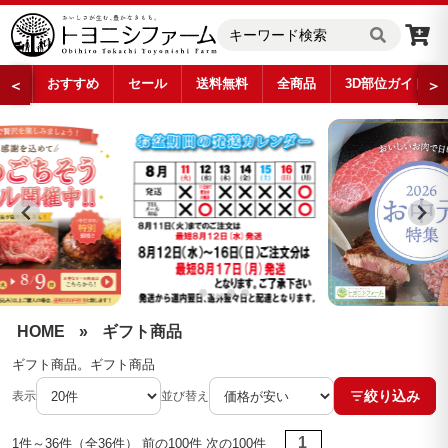
おすすめ
セール
送料無料
全商品
3D部位ガイド
＜
＞
ギフト商品
…
HOME
»
ギフト商品
ギフト商品。ギフト商品
絞り込み
表示
並び替え
1
1件～36件（全36件） 前の100件 次の100件