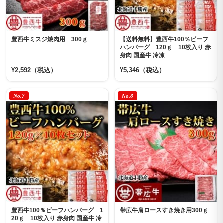
豊西牛ミスジ焼肉用 300ｇ
【送料無料】豊西牛100％ビーフ
ハンバーグ 120ｇ 10枚入り 赤
身肉 国産牛 冷凍
¥2,592（税込）
¥5,346（税込）
No.7
No.8
豊西牛100％ビーフハンバーグ 1
帯広牛肩ロースすき焼き用300ｇ
20ｇ 10枚入り 赤身肉 国産牛 冷