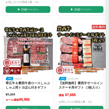
お気に入りの登録人数：2人
▶ 詳細ページへ
▶ 詳細ページへ
59614
59141-99
帯広牛＆豊西牛肩ロースしゃぶ
【送料無料】豊西牛サーロイン
しゃぶ用トヨぽん付きギフト
ステーキ用ギフト（3枚入り）
¥7,344
¥7,668
価格
¥6,966
セール価格
お気に入りの登録人数：2人