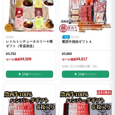
59480
59133
レトルトシチュー＆カリー４種
豊西牛焼肉ギフトＡ
ギフト（常温発送）
¥4,752
¥4,860
¥4,509
¥4,617
セール価格
セール価格
お気に入りの登録人数：3人
▶ 詳細ページへ
▶ 詳細ページへ