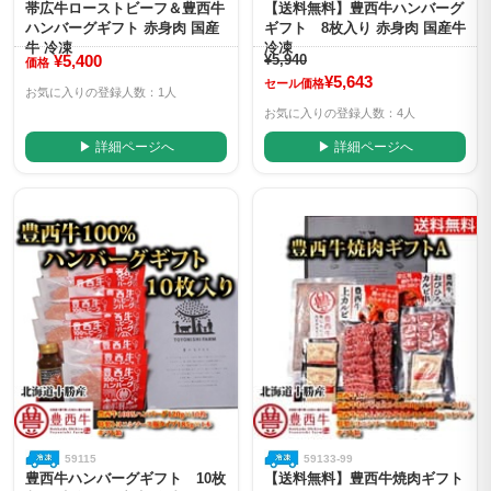
帯広牛ローストビーフ＆豊西牛
【送料無料】豊西牛ハンバーグ
ハンバーグギフト 赤身肉 国産
ギフト 8枚入り 赤身肉 国産牛
牛 冷凍
冷凍
¥5,400
¥5,940
価格
¥5,643
セール価格
お気に入りの登録人数：1人
お気に入りの登録人数：4人
▶ 詳細ページへ
▶ 詳細ページへ
59115
59133-99
豊西牛ハンバーグギフト 10枚
【送料無料】豊西牛焼肉ギフト