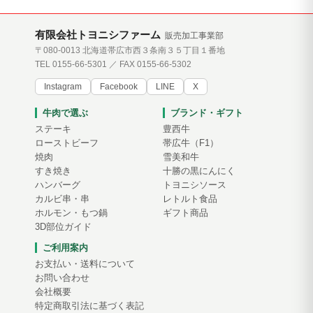
有限会社トヨニシファーム
販売加工事業部
〒080-0013 北海道帯広市西３条南３５丁目１番地
TEL 0155-66-5301 ／ FAX 0155-66-5302
Instagram
Facebook
LINE
X
牛肉で選ぶ
ブランド・ギフト
ステーキ
豊西牛
ローストビーフ
帯広牛（F1）
焼肉
雪美和牛
すき焼き
十勝の黒にんにく
ハンバーグ
トヨニシソース
カルビ串・串
レトルト食品
ホルモン・もつ鍋
ギフト商品
3D部位ガイド
ご利用案内
お支払い・送料について
お問い合わせ
会社概要
特定商取引法に基づく表記