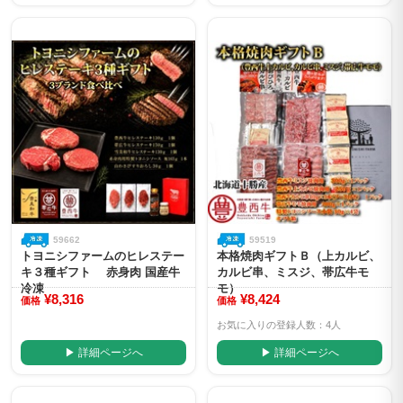
59662
59519
トヨニシファームのヒレステー
本格焼肉ギフトＢ（上カルビ、
キ３種ギフト 赤身肉 国産牛
カルビ串、ミスジ、帯広牛モ
冷凍
モ）
¥8,316
¥8,424
価格
価格
お気に入りの登録人数：4人
▶ 詳細ページへ
▶ 詳細ページへ