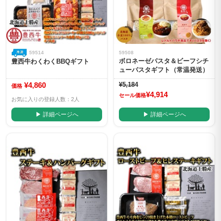
59514
59508
ボロネーゼパスタ＆ビーフシチ
豊西牛わくわくBBQギフト
ューパスタギフト（常温発送）
¥4,860
¥5,184
価格
¥4,914
セール価格
お気に入りの登録人数：2人
▶ 詳細ページへ
▶ 詳細ページへ