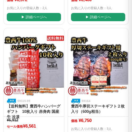
価格
価格
お気に入りの登録人数：2人
お気に入りの登録人数：3人
▶ 詳細ページへ
▶ 詳細ページへ
59115-99
59164
【送料無料】豊西牛ハンバーグ
豊西牛厚切ステーキギフト２枚
ギフト 10枚入り 赤身肉 国産
入り（600g相当）
牛 冷凍
¥6,912
¥6,750
価格
¥6,561
セール価格
お気に入りの登録人数：3人