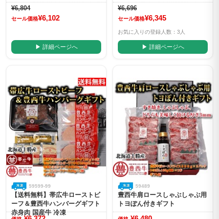
¥6,804
¥6,696
¥6,102
¥6,345
セール価格
セール価格
お気に入りの登録人数：3人
▶ 詳細ページへ
▶ 詳細ページへ
59599-99
59489
【送料無料】帯広牛ローストビ
豊西牛肩ロースしゃぶしゃぶ用
ーフ＆豊西牛ハンバーグギフト
トヨぽん付きギフト
赤身肉 国産牛 冷凍
¥6,372
¥6,480