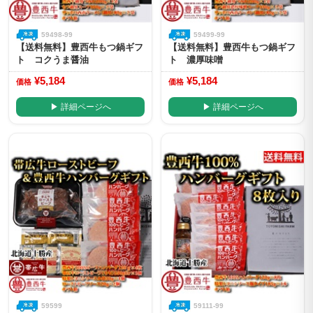
59498-99
59499-99
【送料無料】豊西牛もつ鍋ギフ
【送料無料】豊西牛もつ鍋ギフ
ト コクうま醤油
ト 濃厚味噌
¥5,184
¥5,184
価格
価格
▶ 詳細ページへ
▶ 詳細ページへ
59599
59111-99