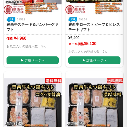
59512
59154
豊西牛ステーキ＆ハンバーグギ
豊西牛ローストビーフ＆ヒレス
フト
テーキギフト
¥4,968
¥5,400
価格
¥5,130
セール価格
お気に入りの登録人数：6人
お気に入りの登録人数：2人
▶ 詳細ページへ
▶ 詳細ページへ