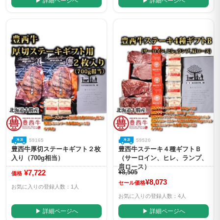
▶ 詳細ページへ
▶ 詳細ページへ
59165
59520
豊西牛厚切ステーキギフト２枚
豊西牛ステーキ４種ギフトＢ
入り（700g相当）
（サーロイン、ヒレ、ランプ、
肩ロース）
¥7,722
¥8,505
価格
¥8,073
セール価格
お気に入りの登録人数：1人
お気に入りの登録人数：4人
▶ 詳細ページへ
▶ 詳細ページへ