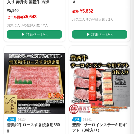
入り 赤身肉 国産牛 冷凍
Ａ
¥5,940
¥5,832
価格
¥5,643
セール価格
お気に入りの登録人数：2人
お気に入りの登録人数：2人
▶ 詳細ページへ
▶ 詳細ページへ
56124
59141
雪美和牛ロースすき焼き用350
豊西牛サーロインステーキ用ギ
g
フト（3枚入り）