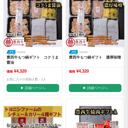
59498
59499
豊西牛もつ鍋ギフト コクうま
豊西牛もつ鍋ギフト 濃厚味噌
醤油
¥4,320
¥4,320
価格
価格
お気に入りの登録人数：1人
▶ 詳細ページへ
▶ 詳細ページへ