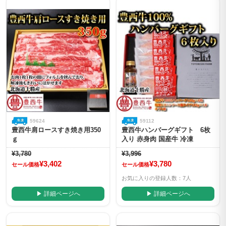
59624
59112
豊西牛肩ロースすき焼き用350
豊西牛ハンバーグギフト 6枚
ｇ
入り 赤身肉 国産牛 冷凍
¥3,780
¥3,996
¥3,402
¥3,780
セール価格
セール価格
お気に入りの登録人数：7人
▶ 詳細ページへ
▶ 詳細ページへ