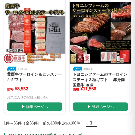
59513
59664
豊西牛サーロイン＆ヒレステー
トヨニシファームのサーロイン
キギフト
ステーキ３種ギフト 赤身肉
国産牛 冷凍
¥8,532
¥11,556
価格
価格
お気に入りの登録人数：4人
▶ 詳細ページへ
▶ 詳細ページへ
1
1件～36件（全36件） 前の100件 次の100件