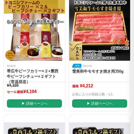
59502
56125
帯広牛ビーフカリー×２+豊西
雪美和牛モモすき焼き用350g
牛ビーフシチュー×２ギフト
（常温発送）
¥4,320
¥4,212
価格
¥4,104
セール価格
お気に入りの登録人数：1人
▶ 詳細ページへ
▶ 詳細ページへ