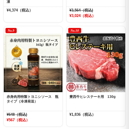
凍
¥4,374（税込）
¥3,564（税込)
¥3,024（税込）
No.9
No.10
赤身肉用特製トヨニシソース 瓶
豊西牛ヒレステーキ用 130g
タイプ（冷凍発送）
¥648（税込)
¥1,836（税込）
¥567（税込）