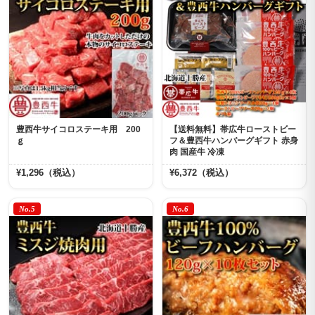
豊西牛サイコロステーキ用 200
【送料無料】帯広牛ローストビー
ｇ
フ＆豊西牛ハンバーグギフト 赤身
肉 国産牛 冷凍
¥1,296（税込）
¥6,372（税込）
No.5
No.6