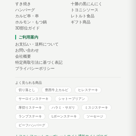
すき焼き
十勝の黒にんにく
ハンバーグ
トヨニシソース
カルビ串・串
レトルト食品
ホルモン・もつ鍋
ギフト商品
3D部位ガイド
ご利用案内
お支払い・送料について
お問い合わせ
会社概要
特定商取引法に基づく表記
プライバシーポリシー
よく見られる商品
切り落とし
豊西牛上カルビ
ヒレステーキ
サーロインステーキ
シャトーブリアン
厚切りステーキ
ハラミ・サガリ
ミスジステーキ
ランプステーキ
Lボーンステーキ
ソーセージ
ビーフハンバーグ