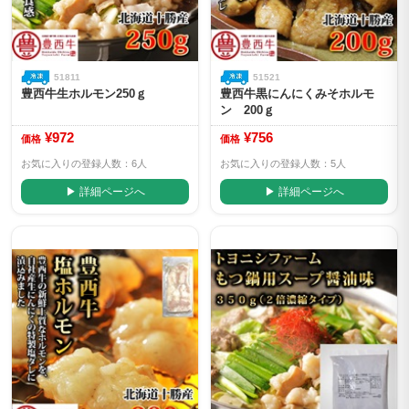
51811
51521
豊西牛生ホルモン250ｇ
豊西牛黒にんにくみそホルモ
ン 200ｇ
¥972
¥756
価格
価格
お気に入りの登録人数：6人
お気に入りの登録人数：5人
▶ 詳細ページへ
▶ 詳細ページへ