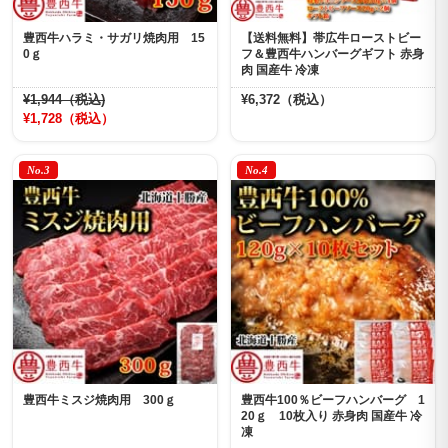
豊西牛ハラミ・サガリ焼肉用 15
【送料無料】帯広牛ローストビー
0ｇ
フ＆豊西牛ハンバーグギフト 赤身
肉 国産牛 冷凍
¥1,944（税込)
¥6,372（税込）
¥1,728（税込）
No.3
No.4
豊西牛ミスジ焼肉用 300ｇ
豊西牛100％ビーフハンバーグ 1
20ｇ 10枚入り 赤身肉 国産牛 冷
凍