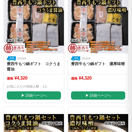
59498
59499
豊西牛もつ鍋ギフト コクうま
豊西牛もつ鍋ギフト 濃厚味噌
醤油
¥4,320
¥4,320
価格
価格
お気に入りの登録人数：1人
▶ 詳細ページへ
▶ 詳細ページへ