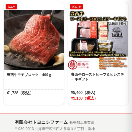
No.9
No.10
豊西牛ローストビーフ＆ヒレステ
豊西牛モモブロック 400ｇ
ーキギフト
¥5,400（税込)
¥1,728（税込）
¥5,130（税込）
有限会社トヨニシファーム
販売加工事業部
〒080-0013 北海道帯広市西３条南３５丁目１番地