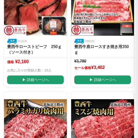
61118
59624
豊西牛ローストビーフ 250ｇ
豊西牛肩ロースすき焼き用350
（ソース付き）
ｇ
¥2,160
¥3,780
価格
¥3,402
セール価格
お気に入りの登録人数：10人
▶ 詳細ページへ
▶ 詳細ページへ