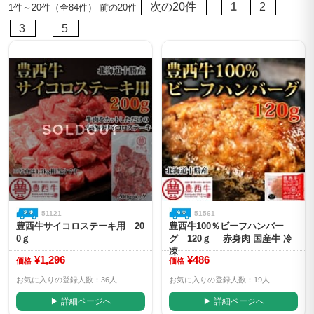
次の20件
1
2
1件～20件（全84件） 前の20件
3
5
...
SOLDOUT
51121
51561
豊西牛サイコロステーキ用 20
豊西牛100％ビーフハンバー
0ｇ
グ 120ｇ 赤身肉 国産牛 冷
凍
¥1,296
¥486
価格
価格
お気に入りの登録人数：36人
お気に入りの登録人数：19人
▶ 詳細ページへ
▶ 詳細ページへ