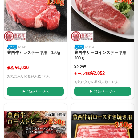
51141
51114
豊西牛ヒレステーキ用 130g
豊西牛サーロインステーキ用
200ｇ
¥1,836
¥2,295
価格
¥2,052
セール価格
お気に入りの登録人数：8人
お気に入りの登録人数：13人
▶ 詳細ページへ
▶ 詳細ページへ