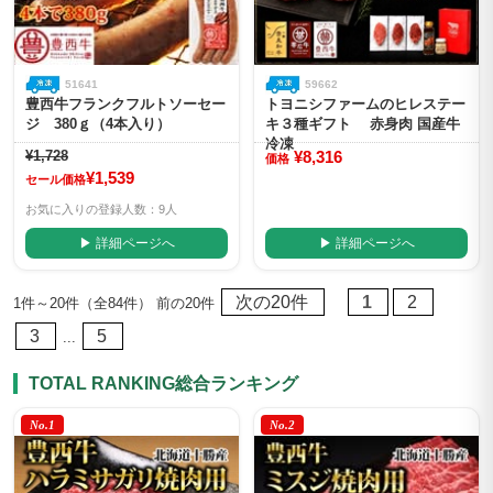
51641
59662
豊西牛フランクフルトソーセー
トヨニシファームのヒレステー
ジ 380ｇ（4本入り）
キ３種ギフト 赤身肉 国産牛
冷凍
¥1,728
¥8,316
価格
¥1,539
セール価格
お気に入りの登録人数：9人
▶ 詳細ページへ
▶ 詳細ページへ
次の20件
1
2
1件～20件（全84件） 前の20件
3
5
...
TOTAL RANKING
総合ランキング
No.1
No.2