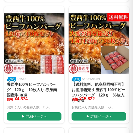
51566
51561-36-99
豊西牛100％ビーフハンバー
【送料無料、他商品同梱不可】
グ 120ｇ 10枚入り 赤身肉
お徳用箱売り 豊西牛100％ビー
国産牛 冷凍
フハンバーグ 120ｇ 36枚入
¥4,374
¥15,822
価格
価格
り 冷凍
お気に入りの登録人数：15人
お気に入りの登録人数：7人
▶ 詳細ページへ
▶ 詳細ページへ