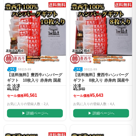
59115-99
59111-99
【送料無料】豊西牛ハンバーグ
【送料無料】豊西牛ハンバーグ
ギフト 10枚入り 赤身肉 国産
ギフト 8枚入り 赤身肉 国産牛
牛 冷凍
冷凍
¥6,912
¥5,940
¥6,561
¥5,643
セール価格
セール価格
お気に入りの登録人数：2人
お気に入りの登録人数：4人
▶ 詳細ページへ
▶ 詳細ページへ