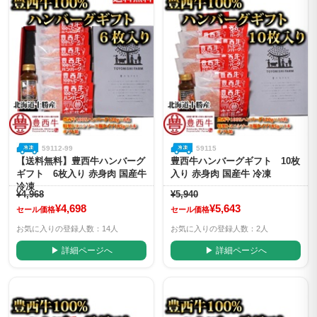
59112-99
59115
【送料無料】豊西牛ハンバーグ
豊西牛ハンバーグギフト 10枚
ギフト 6枚入り 赤身肉 国産牛
入り 赤身肉 国産牛 冷凍
冷凍
¥4,968
¥5,940
¥4,698
¥5,643
セール価格
セール価格
お気に入りの登録人数：14人
お気に入りの登録人数：2人
▶ 詳細ページへ
▶ 詳細ページへ