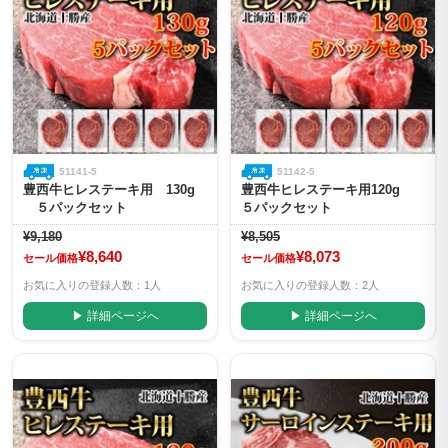
51141-5
51142-5
豊西牛ヒレステーキ用 130g
豊西牛ヒレステーキ用120g
５パックセット
５パックセット
¥9,180
¥8,505
¥8,640
¥8,073
セール価格
セール価格
お気に入りの登録人数：1人
お気に入りの登録人数：2人
▶ 詳細ページへ
▶ 詳細ページへ