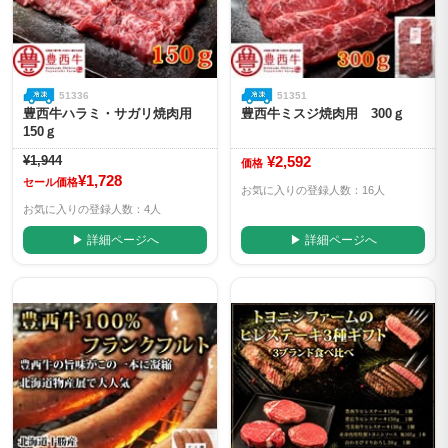
51336
51351
豊西牛ハラミ・サガリ焼肉用
豊西牛ミスジ焼肉用 300ｇ
150ｇ
¥1,944
¥2,592
価格
¥1,728
セール価格
お気に入りの登録人数：16人
お気に入りの登録人数：4人
▶ 詳細ページへ
▶ 詳細ページへ