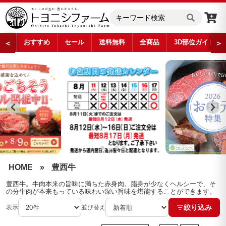
おすすめ
セール
送料無料
全商品
3D部位ガイド
＜
＞
豊西牛
…
HOME
»
豊西牛
豊西牛。牛肉本来の旨味に満ちた赤身肉。脂身が少なくヘルシーで、そ
の分牛肉が本来もっている味わい深い旨味を堪能することができます。
絞り込み
表示
並び替え