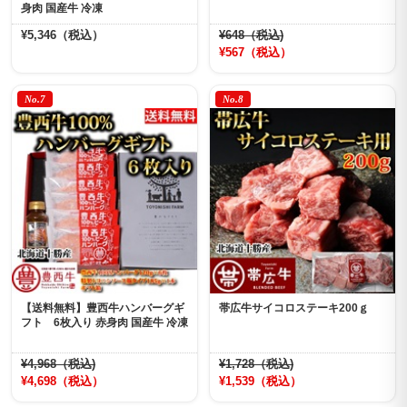
身肉 国産牛 冷凍
¥5,346（税込）
¥648（税込)
¥567（税込）
No.7
No.8
【送料無料】豊西牛ハンバーグギ
帯広牛サイコロステーキ200ｇ
フト 6枚入り 赤身肉 国産牛 冷凍
¥4,968（税込)
¥1,728（税込)
¥4,698（税込）
¥1,539（税込）