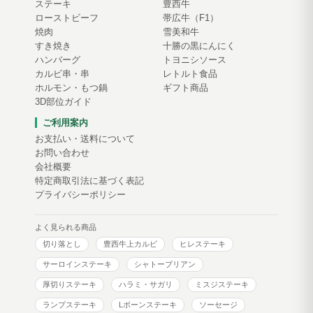
ステーキ
豊西牛
ローストビーフ
帯広牛（F1）
焼肉
雪美和牛
すき焼き
十勝の黒にんにく
ハンバーグ
トヨニシソース
カルビ串・串
レトルト食品
ホルモン・もつ鍋
ギフト商品
3D部位ガイド
ご利用案内
お支払い・送料について
お問い合わせ
会社概要
特定商取引法に基づく表記
プライバシーポリシー
よく見られる商品
切り落とし
豊西牛上カルビ
ヒレステーキ
サーロインステーキ
シャトーブリアン
厚切りステーキ
ハラミ・サガリ
ミスジステーキ
ランプステーキ
Lボーンステーキ
ソーセージ