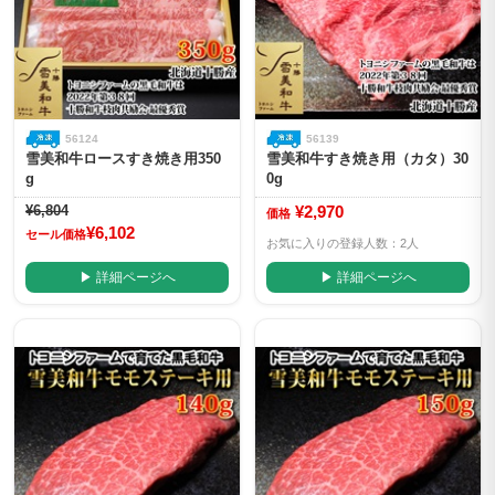
56124
56139
雪美和牛ロースすき焼き用350
雪美和牛すき焼き用（カタ）30
g
0g
¥6,804
¥2,970
価格
¥6,102
セール価格
お気に入りの登録人数：2人
▶ 詳細ページへ
▶ 詳細ページへ