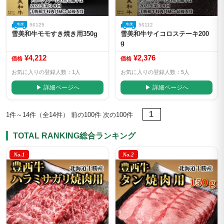
56125
56112
雪美和牛モモすき焼き用350g
雪美和牛サイコロステーキ200
g
¥4,212
¥2,376
価格
価格
お気に入りの登録人数：1人
お気に入りの登録人数：5人
▶ 詳細ページへ
▶ 詳細ページへ
1
1件～14件（全14件） 前の100件 次の100件
TOTAL RANKING
総合ランキング
No.1
No.2