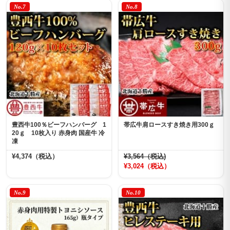
No.7
No.8
豊西牛100％ビーフハンバーグ 1
帯広牛肩ロースすき焼き用300ｇ
20ｇ 10枚入り 赤身肉 国産牛 冷
凍
¥4,374（税込）
¥3,564（税込)
¥3,024（税込）
No.9
No.10