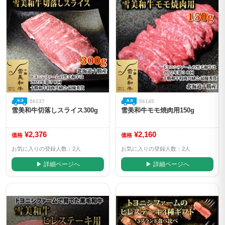
56137
56145
雪美和牛切落しスライス300g
雪美和牛モモ焼肉用150g
¥2,376
¥2,160
価格
価格
お気に入りの登録人数：2人
お気に入りの登録人数：2人
▶ 詳細ページへ
▶ 詳細ページへ