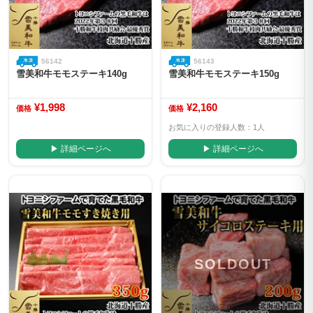
56142
56143
雪美和牛モモステーキ140g
雪美和牛モモステーキ150g
¥1,998
¥2,160
価格
価格
お気に入りの登録人数：1人
▶ 詳細ページへ
▶ 詳細ページへ
SOLDOUT