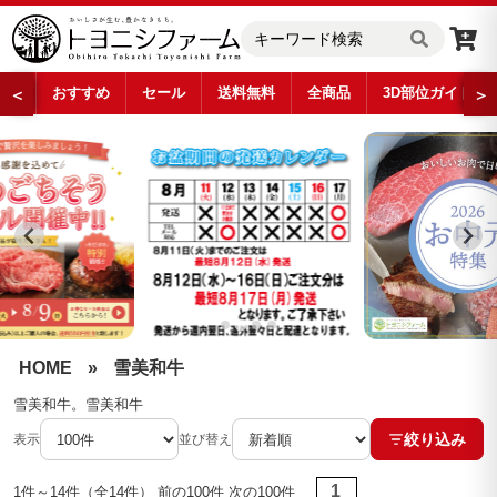
おすすめ
セール
送料無料
全商品
3D部位ガイド
＜
＞
雪美和牛
…
HOME
»
雪美和牛
雪美和牛。雪美和牛
絞り込み
表示
並び替え
1
1件～14件（全14件） 前の100件 次の100件