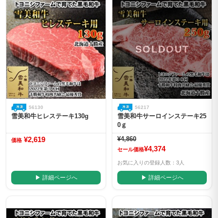
SOLDOUT
56130
56217
雪美和牛ヒレステーキ130g
雪美和牛サーロインステーキ25
0ｇ
¥2,619
¥4,860
価格
¥4,374
セール価格
お気に入りの登録人数：3人
▶ 詳細ページへ
▶ 詳細ページへ