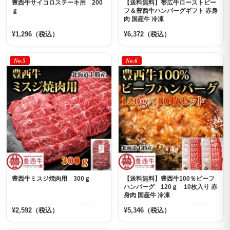
豊西牛サイコロステーキ用 200
【送料無料】帯広牛ローストビー
ｇ
フ＆豊西牛ハンバーグギフト 赤身
肉 国産牛 冷凍
¥1,296（税込）
¥6,372（税込）
No.5
No.6
豊西牛ミスジ焼肉用 300ｇ
【送料無料】豊西牛100％ビーフ
ハンバーグ 120ｇ 10枚入り 赤
身肉 国産牛 冷凍
¥2,592（税込）
¥5,346（税込）