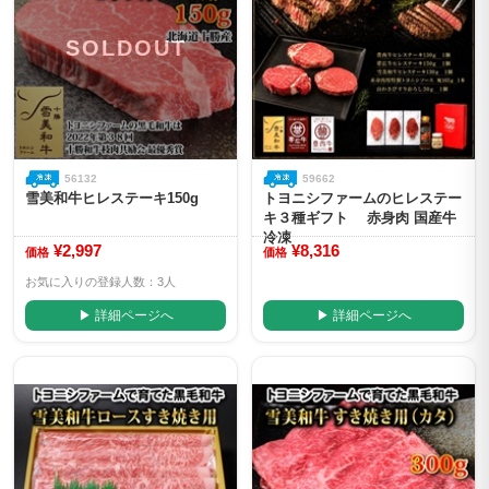
SOLDOUT
56132
59662
雪美和牛ヒレステーキ150g
トヨニシファームのヒレステー
キ３種ギフト 赤身肉 国産牛
冷凍
¥2,997
¥8,316
価格
価格
お気に入りの登録人数：3人
▶ 詳細ページへ
▶ 詳細ページへ