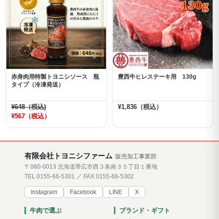
赤身肉用特製トヨニシソース 瓶
豊西牛ヒレステーキ用 130g
タイプ（冷凍発送）
¥648（税込)
¥1,836（税込）
¥567（税込）
有限会社トヨニシファーム
販売加工事業部
〒080-0013 北海道帯広市西３条南３５丁目１番地
TEL 0155-66-5301 ／ FAX 0155-66-5302
Instagram
Facebook
LINE
X
牛肉で選ぶ
ブランド・ギフト