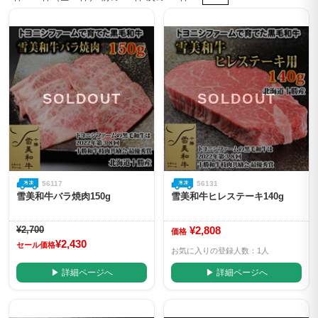
SOLDOUT
SOLDOUT
56117
56131
雪美和牛バラ焼肉150g
雪美和牛ヒレステーキ140g
¥2,700
¥2,808
価格
¥2,430
セール価格
お気に入りの登録人数：1人
▶ 詳細ページへ
▶ 詳細ページへ