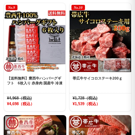
No.9
No.10
【送料無料】豊西牛ハンバーグギ
帯広牛サイコロステーキ200ｇ
フト 6枚入り 赤身肉 国産牛 冷凍
¥4,968（税込)
¥1,728（税込)
¥4,698（税込）
¥1,539（税込）
豊西牛
帯広牛