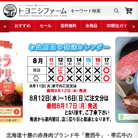
おすすめ
セール
送料無料
全商品
3D部位ガイド
＜
＞
…
北海道十勝の赤身肉ブランド牛「豊西牛」・帯広牛の