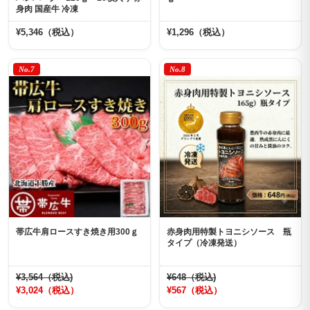
身肉 国産牛 冷凍
¥5,346（税込）
¥1,296（税込）
No.7
No.8
帯広牛肩ロースすき焼き用300ｇ
赤身肉用特製トヨニシソース 瓶
タイプ（冷凍発送）
¥3,564（税込)
¥648（税込)
¥3,024（税込）
¥567（税込）