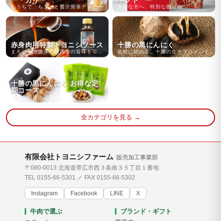
ー・カリー
ギフト
おうちで、ちょっと贅沢簡単ディナー
大切な方へ、特別な贈り物
赤身肉用特製トヨニシソース
十勝の黒にんにく
まろやかで濃厚、豊西牛の旨味を引き立たせます
気軽に始める、十勝の生サプリメント
十勝の黒にんにく お得な定
期コース
毎月お届けの定期コース
全カテゴリを見る →
有限会社トヨニシファーム
販売加工事業部
〒080-0013 北海道帯広市西３条南３５丁目１番地
TEL 0155-66-5301 ／ FAX 0155-66-5302
Instagram
Facebook
LINE
X
牛肉で選ぶ
ブランド・ギフト