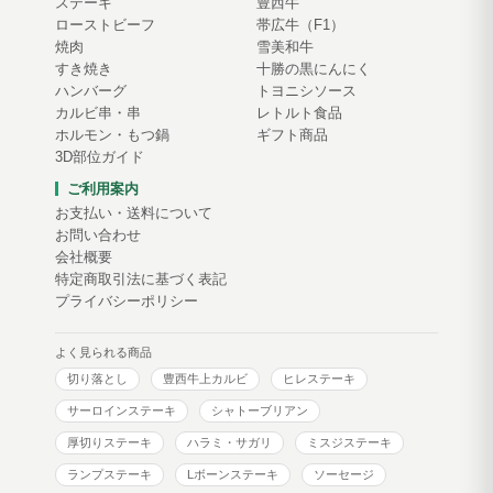
ステーキ
豊西牛
ローストビーフ
帯広牛（F1）
焼肉
雪美和牛
すき焼き
十勝の黒にんにく
ハンバーグ
トヨニシソース
カルビ串・串
レトルト食品
ホルモン・もつ鍋
ギフト商品
3D部位ガイド
ご利用案内
お支払い・送料について
お問い合わせ
会社概要
特定商取引法に基づく表記
プライバシーポリシー
よく見られる商品
切り落とし
豊西牛上カルビ
ヒレステーキ
サーロインステーキ
シャトーブリアン
厚切りステーキ
ハラミ・サガリ
ミスジステーキ
ランプステーキ
Lボーンステーキ
ソーセージ