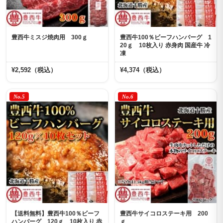
豊西牛ミスジ焼肉用 300ｇ
豊西牛100％ビーフハンバーグ 1
20ｇ 10枚入り 赤身肉 国産牛 冷
凍
¥2,592（税込）
¥4,374（税込）
No.5
No.6
【送料無料】豊西牛100％ビーフ
豊西牛サイコロステーキ用 200
ハンバーグ 120ｇ 10枚入り 赤
ｇ