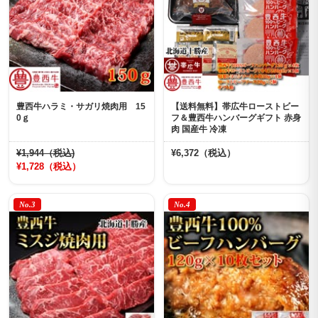
豊西牛ハラミ・サガリ焼肉用 15
【送料無料】帯広牛ローストビー
0ｇ
フ＆豊西牛ハンバーグギフト 赤身
肉 国産牛 冷凍
¥1,944（税込)
¥6,372（税込）
¥1,728（税込）
No.3
No.4