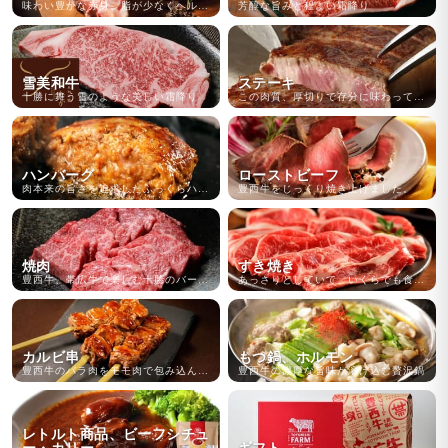
味わい豊かな赤身、脂が少なくヘルシー、それでいて旨味に満ちた味わい
芳醇な旨みと程よい霜降り
雪美和牛
ステーキ
十勝に舞う雪のような美しい霜降り
この肉質、厚切りで存分に味わってください
ハンバーグ
ローストビーフ
肉本来の旨さを追求したふっくらハンバーグです。
豊西牛をじっくり焼き上げました。
焼肉
すき焼き
豊西牛、帯広牛で楽しむ十勝のバーベキューをどうぞ
あっさりとしていて、いくらでも食べられます。
カルビ串
もつ鍋、ホルモン
豊西牛のバラ肉をモモ肉で包み込んだ創作牛串
豊西牛の濃厚な旨味が溶け込む贅沢鍋
レトルト商品、ビーフシチュ