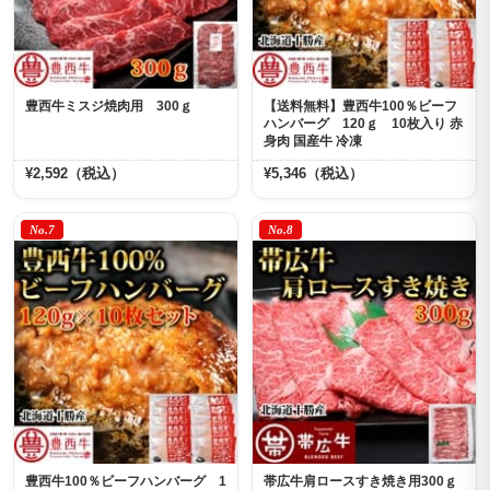
豊西牛ミスジ焼肉用 300ｇ
【送料無料】豊西牛100％ビーフ
ハンバーグ 120ｇ 10枚入り 赤
身肉 国産牛 冷凍
¥2,592（税込）
¥5,346（税込）
No.7
No.8
豊西牛100％ビーフハンバーグ 1
帯広牛肩ロースすき焼き用300ｇ