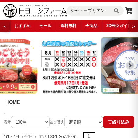
おすすめ
セール
送料無料
全商品
3D部位ガイド
＜
＞
…
HOME
。
絞り込み
表示
並び替え
1
1件～1件（全1件） 前の100件 次の100件