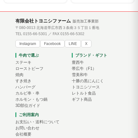
有限会社トヨニシファーム
販売加工事業部
〒080-0013 北海道帯広市西３条南３５丁目１番地
TEL 0155-66-5301 ／ FAX 0155-66-5302
Instagram
Facebook
LINE
X
牛肉で選ぶ
ブランド・ギフト
ステーキ
豊西牛
ローストビーフ
帯広牛（F1）
焼肉
雪美和牛
すき焼き
十勝の黒にんにく
ハンバーグ
トヨニシソース
カルビ串・串
レトルト食品
ホルモン・もつ鍋
ギフト商品
3D部位ガイド
ご利用案内
お支払い・送料について
お問い合わせ
会社概要