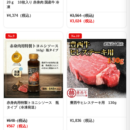
20ｇ 10枚入り 赤身肉 国産牛 冷
凍
¥4,374（税込）
¥3,564（税込)
¥3,024（税込）
No.9
No.10
赤身肉用特製トヨニシソース 瓶
豊西牛ヒレステーキ用 130g
タイプ（冷凍発送）
¥648（税込)
¥1,836（税込）
¥567（税込）