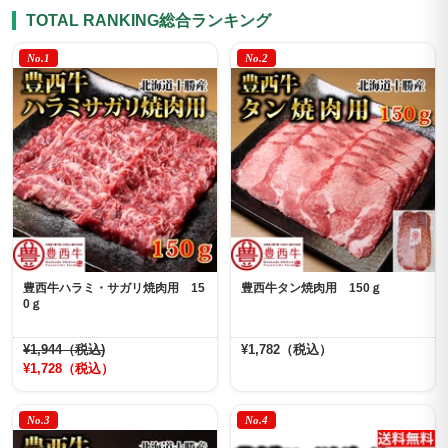
TOTAL RANKING
総合ランキング
No.1
No.2
豊西牛ハラミ・サガリ焼肉用 15
豊西牛タン焼肉用 150ｇ
0ｇ
¥1,944（税込)
¥1,782（税込）
¥1,728（税込）
No.3
No.4