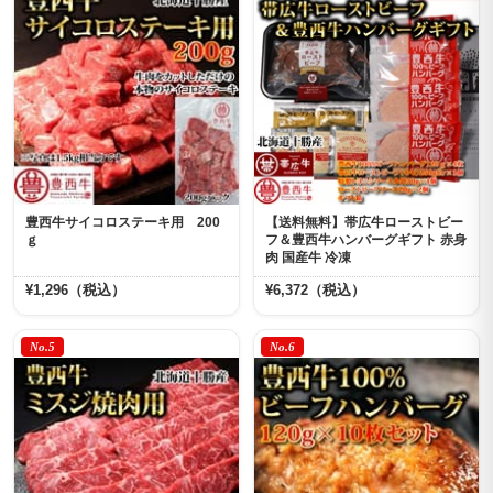
豊西牛サイコロステーキ用 200
【送料無料】帯広牛ローストビー
ｇ
フ＆豊西牛ハンバーグギフト 赤身
肉 国産牛 冷凍
¥1,296（税込）
¥6,372（税込）
No.5
No.6