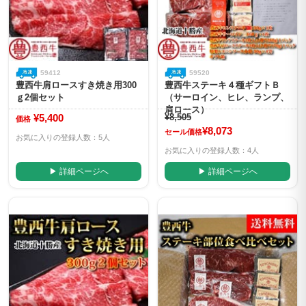
59412
59520
豊西牛肩ロースすき焼き用300
豊西牛ステーキ４種ギフトＢ
ｇ2個セット
（サーロイン、ヒレ、ランプ、
肩ロース）
¥5,400
¥8,505
価格
¥8,073
セール価格
お気に入りの登録人数：5人
お気に入りの登録人数：4人
▶ 詳細ページへ
▶ 詳細ページへ