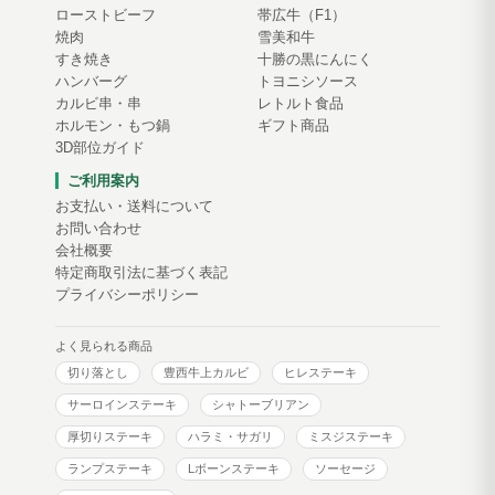
ローストビーフ
帯広牛（F1）
焼肉
雪美和牛
すき焼き
十勝の黒にんにく
ハンバーグ
トヨニシソース
カルビ串・串
レトルト食品
ホルモン・もつ鍋
ギフト商品
3D部位ガイド
ご利用案内
お支払い・送料について
お問い合わせ
会社概要
特定商取引法に基づく表記
プライバシーポリシー
よく見られる商品
切り落とし
豊西牛上カルビ
ヒレステーキ
サーロインステーキ
シャトーブリアン
厚切りステーキ
ハラミ・サガリ
ミスジステーキ
ランプステーキ
Lボーンステーキ
ソーセージ