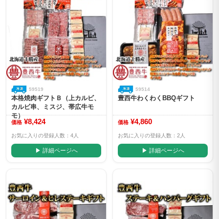
59519
59514
本格焼肉ギフトＢ（上カルビ、
豊西牛わくわくBBQギフト
カルビ串、ミスジ、帯広牛モ
モ）
¥8,424
¥4,860
価格
価格
お気に入りの登録人数：4人
お気に入りの登録人数：2人
▶ 詳細ページへ
▶ 詳細ページへ