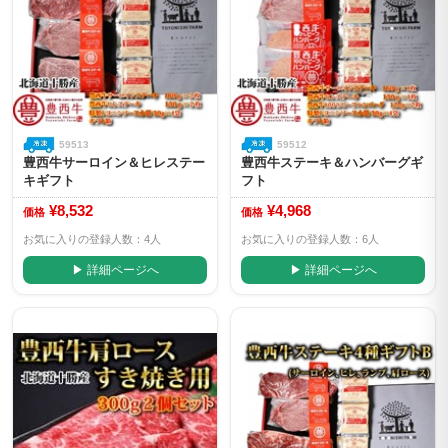
59513
59512
豊西牛サーロイン＆ヒレステー
豊西牛ステーキ＆ハンバーグギ
キギフト
フト
¥8,532
¥4,968
価格
価格
お気に入りの登録人数：4人
お気に入りの登録人数：6人
▶ 詳細ページへ
▶ 詳細ページへ