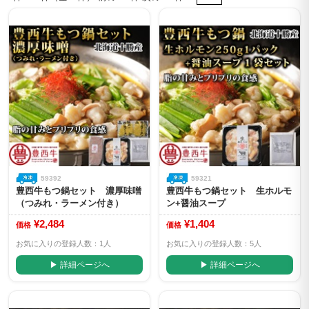
59392
59321
豊西牛もつ鍋セット 濃厚味噌
豊西牛もつ鍋セット 生ホルモ
（つみれ・ラーメン付き）
ン+醤油スープ
¥2,484
¥1,404
価格
価格
お気に入りの登録人数：1人
お気に入りの登録人数：5人
▶ 詳細ページへ
▶ 詳細ページへ