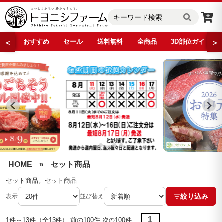
おすすめ
セール
送料無料
全商品
3D部位ガイド
＜
＞
セット商品
…
HOME
»
セット商品
セット商品。セット商品
絞り込み
表示
並び替え
1
1件～13件（全13件） 前の100件 次の100件