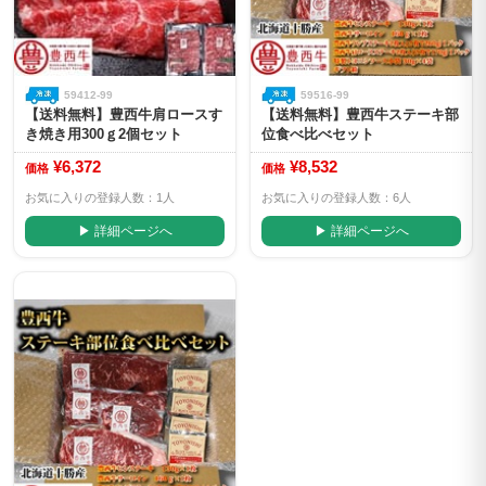
59412-99
59516-99
【送料無料】豊西牛肩ロースす
【送料無料】豊西牛ステーキ部
き焼き用300ｇ2個セット
位食べ比べセット
¥6,372
¥8,532
価格
価格
お気に入りの登録人数：1人
お気に入りの登録人数：6人
▶ 詳細ページへ
▶ 詳細ページへ