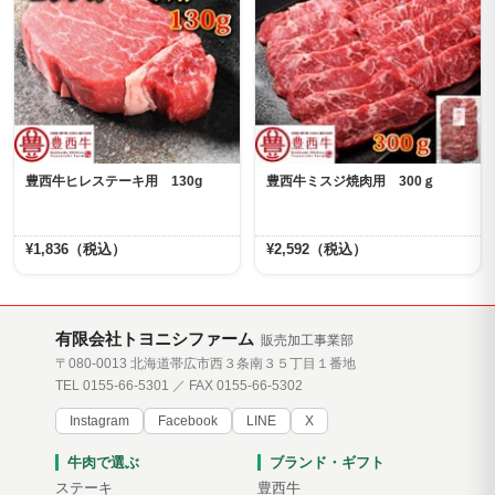
豊西牛ヒレステーキ用 130g
豊西牛ミスジ焼肉用 300ｇ
¥1,836（税込）
¥2,592（税込）
有限会社トヨニシファーム
販売加工事業部
〒080-0013 北海道帯広市西３条南３５丁目１番地
TEL 0155-66-5301 ／ FAX 0155-66-5302
Instagram
Facebook
LINE
X
牛肉で選ぶ
ブランド・ギフト
ステーキ
豊西牛