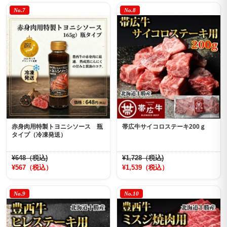
No.7
No.8
赤身肉用特製トヨニシソース 瓶
帯広牛サイコロステーキ200ｇ
タイプ（冷凍発送）
¥648（税込)
¥1,728（税込)
¥567（税込）
¥1,539（税込）
No.9
No.10