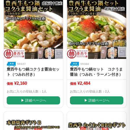
59327
59388
豊西牛もつ鍋コクうま醤油セッ
豊西牛もつ鍋セット コクうま
ト（つみれ付き）
醤油（つみれ・ラーメン付き）
¥2,160
¥2,484
価格
価格
お気に入りの登録人数：1人
お気に入りの登録人数：2人
▶ 詳細ページへ
▶ 詳細ページへ