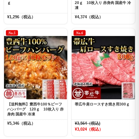
ｇ
20ｇ 10枚入り 赤身肉 国産牛 冷
凍
¥1,296（税込）
¥4,374（税込）
No.5
No.6
【送料無料】豊西牛100％ビーフ
帯広牛肩ロースすき焼き用300ｇ
ハンバーグ 120ｇ 10枚入り 赤
身肉 国産牛 冷凍
¥5,346（税込）
¥3,564（税込)
¥3,024（税込）