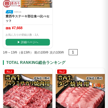
59516
豊西牛ステーキ部位食べ比べセ
ット
¥7,668
価格
お気に入りの登録人数：2人
▶ 詳細ページへ
1
1件～13件（全13件） 前の100件 次の100件
TOTAL RANKING
総合ランキング
No.1
No.2