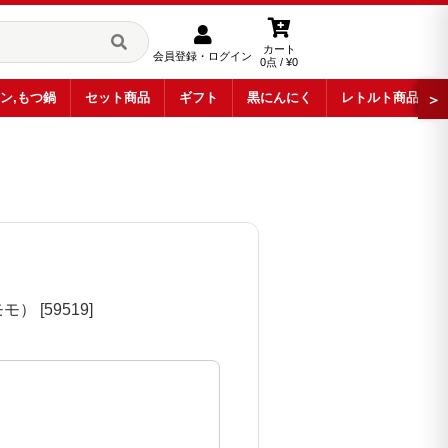
カート
会員登録・ログイン
0点 / ¥0
ン,もつ鍋
セット商品
ギフト
黒にんにく
レトルト商品
＞
[59519]