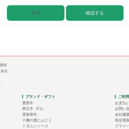
戻る
確認する
業部
１番地
ブランド・ギフト
ご利
豊西牛
お支払
帯広牛（F1）
お問い
雪美和牛
会社概
十勝の黒にんにく
特定商
トヨニシソース
プライ