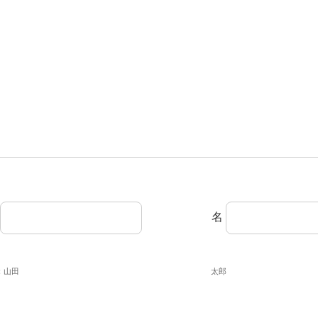
名
：山田
太郎