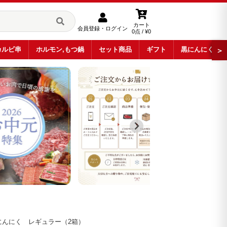
カート
会員登録・ログイン
0点 / ¥0
カルビ串
ホルモン,もつ鍋
セット商品
ギフト
黒にんにく
＞
にんにく レギュラー（2箱）