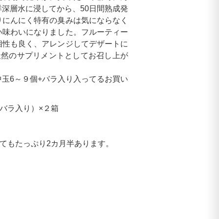
深層水に浸してから、50日間熟成発
りにんにく特有の臭みは気にならなく
い味わいになりました。フルーティー
相性も良く、アレンジしてデザートに
天然のサプリメントとしてお召し上が
玉6～９個+バラ入り入ってるお買い
個+バラ入り）×２箱
いてもたっぷり2カ月半あります。