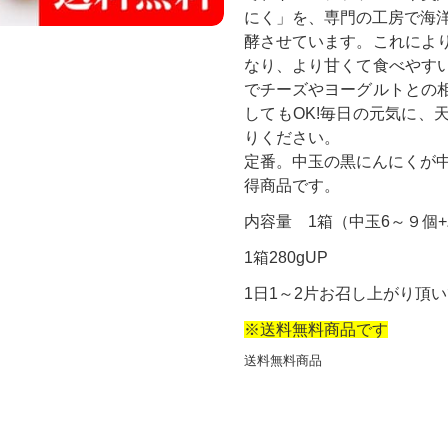
にく」を、専門の工房で海洋
酵させています。これによ
なり、より甘くて食べやす
でチーズやヨーグルトとの
してもOK!毎日の元気に、
りください。
定番。中玉の黒にんにくが中
得商品です。
内容量 1箱（中玉6～９
1箱280gUP
1日1～2片お召し上がり頂
※送料無料商品です
送料無料商品