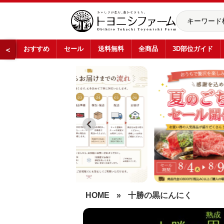
おすすめ
セール
送料無料
全商品
3D部位ガイド
＜
…
HOME
»
十勝の黒にんにく