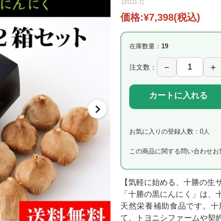
[
20111-1]
価格:
¥7,398
(税込)
在庫数量：
19
注文数：
カートに入れる
お気に入りの登録人数：0人
この商品に関する問い合わせ
お
【気軽に始める、十勝の生
「十勝の黒にんにく」は、
天然栄養補助食品です。十
て、トヨニシファームや契