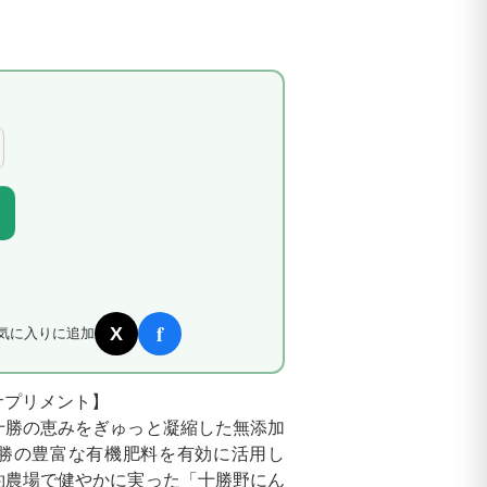
f
X
気に入りに追加
サプリメント】
十勝の恵みをぎゅっと凝縮した無添加
勝の豊富な有機肥料を有効に活用し
約農場で健やかに実った「十勝野にん