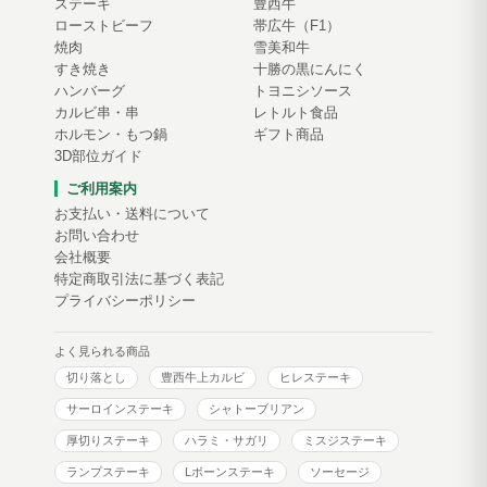
ステーキ
豊西牛
ローストビーフ
帯広牛（F1）
焼肉
雪美和牛
すき焼き
十勝の黒にんにく
ハンバーグ
トヨニシソース
カルビ串・串
レトルト食品
ホルモン・もつ鍋
ギフト商品
3D部位ガイド
ご利用案内
お支払い・送料について
お問い合わせ
会社概要
特定商取引法に基づく表記
プライバシーポリシー
よく見られる商品
切り落とし
豊西牛上カルビ
ヒレステーキ
サーロインステーキ
シャトーブリアン
厚切りステーキ
ハラミ・サガリ
ミスジステーキ
ランプステーキ
Lボーンステーキ
ソーセージ