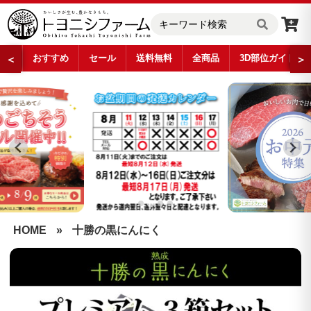
おすすめ
セール
送料無料
全商品
3D部位ガイド
＜
＞
…
HOME
»
十勝の黒にんにく