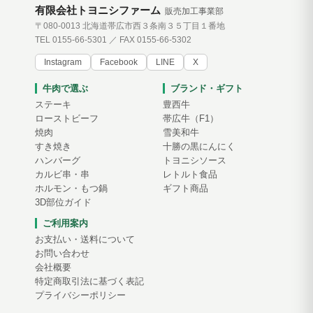
有限会社トヨニシファーム
販売加工事業部
〒080-0013 北海道帯広市西３条南３５丁目１番地
TEL 0155-66-5301 ／ FAX 0155-66-5302
Instagram
Facebook
LINE
X
牛肉で選ぶ
ブランド・ギフト
ステーキ
豊西牛
ローストビーフ
帯広牛（F1）
焼肉
雪美和牛
すき焼き
十勝の黒にんにく
ハンバーグ
トヨニシソース
カルビ串・串
レトルト食品
ホルモン・もつ鍋
ギフト商品
3D部位ガイド
ご利用案内
お支払い・送料について
お問い合わせ
会社概要
特定商取引法に基づく表記
プライバシーポリシー