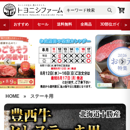
おすすめ
セール
送料無料
全商品
3D部位ガイド
＜
＞
…
HOME
»
ステーキ用