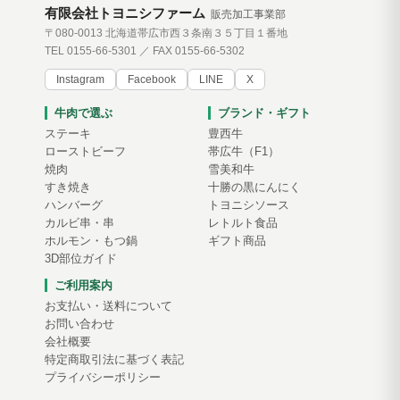
有限会社トヨニシファーム
販売加工事業部
〒080-0013 北海道帯広市西３条南３５丁目１番地
TEL 0155-66-5301 ／ FAX 0155-66-5302
Instagram
Facebook
LINE
X
牛肉で選ぶ
ブランド・ギフト
ステーキ
豊西牛
ローストビーフ
帯広牛（F1）
焼肉
雪美和牛
すき焼き
十勝の黒にんにく
ハンバーグ
トヨニシソース
カルビ串・串
レトルト食品
ホルモン・もつ鍋
ギフト商品
3D部位ガイド
ご利用案内
お支払い・送料について
お問い合わせ
会社概要
特定商取引法に基づく表記
プライバシーポリシー