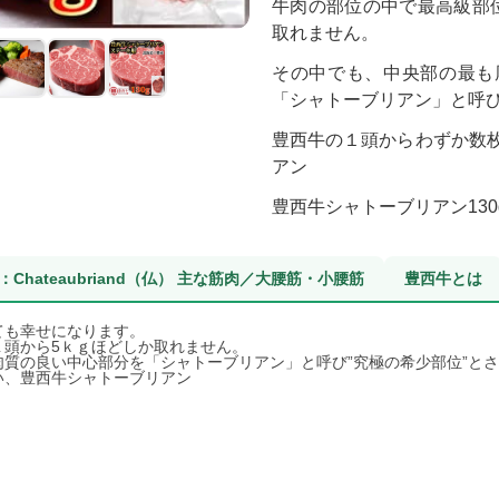
牛肉の部位の中で最高級部
取れません。
その中でも、中央部の最も
「シャトーブリアン」と呼び
豊西牛の１頭からわずか数
アン
豊西牛シャトーブリアン130
Chateaubriand（仏） 主な筋肉／大腰筋・小腰筋
豊西牛とは
ても幸せになります。
１頭から5ｋｇほどしか取れません。
質の良い中心部分を「シャトーブリアン」と呼び”究極の希少部位”と
い、豊西牛シャトーブリアン