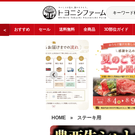
おすすめ
セール
送料無料
全商品
3D部位ガイド
＜
…
HOME
»
ステーキ用