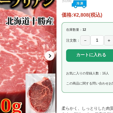
[
51206]
価格:
¥2,808
(税込)
在庫数量：
12
注文数：
カートに入れる
お気に入りの登録人数：16人
この商品に関する問い合わせ
お
柔らかく、しっとりした肉