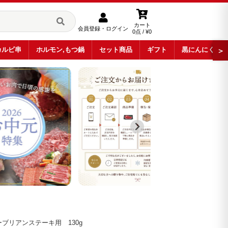
カート
会員登録・ログイン
0点 / ¥0
カルビ串
ホルモン,もつ鍋
セット商品
ギフト
黒にんにく
＞
ブリアンステーキ用 130g