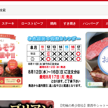
ステーキ
ローストビーフ
焼肉
すき焼き
ハンバーグ
【究極の希少部位】豊西牛シャトー