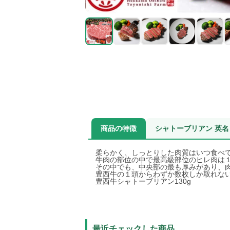
商品の特徴
シャトーブリアン 英名：
柔らかく、しっとりした肉質はいつ食べ
牛肉の部位の中で最高級部位のヒレ肉は
その中でも、中央部の最も厚みがあり、肉
豊西牛の１頭からわずか数枚しか取れな
豊西牛シャトーブリアン130g
最近チェックした商品