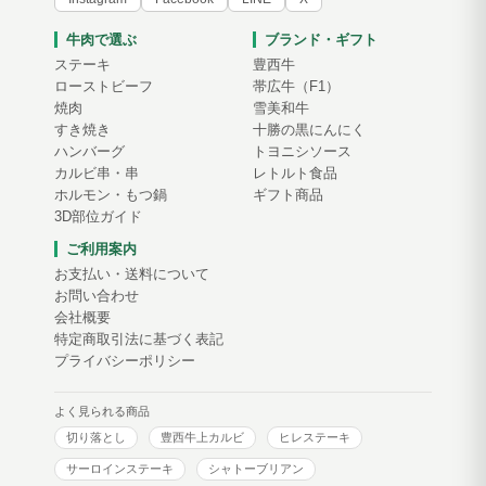
牛肉で選ぶ
ブランド・ギフト
ステーキ
豊西牛
ローストビーフ
帯広牛（F1）
焼肉
雪美和牛
すき焼き
十勝の黒にんにく
ハンバーグ
トヨニシソース
カルビ串・串
レトルト食品
ホルモン・もつ鍋
ギフト商品
3D部位ガイド
ご利用案内
お支払い・送料について
お問い合わせ
会社概要
特定商取引法に基づく表記
プライバシーポリシー
よく見られる商品
切り落とし
豊西牛上カルビ
ヒレステーキ
サーロインステーキ
シャトーブリアン