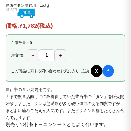
豊西牛タン焼肉用 150ｇ
[
51327]
価格:
¥1,782
(税込)
在庫数量：
0
注文数：
f
X
この商品に関する問い合わせ
お気に入りに追加
豊西牛のタン焼肉用です。
今まで飲食店向けにのみ提供していた豊西牛の「タン」を販売開
始致しました。タンは筋繊維が多く硬い弾力のある肉質ですが、
ほどよい噛みごたえが人気です。またビタミンＢ群をたくさん含
んでおります。
別売りの特製トヨニシソースともよく合います。