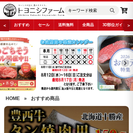
おすすめ
セール
送料無料
全商品
3D部位ガイド
＜
＞
…
HOME
»
おすすめ商品