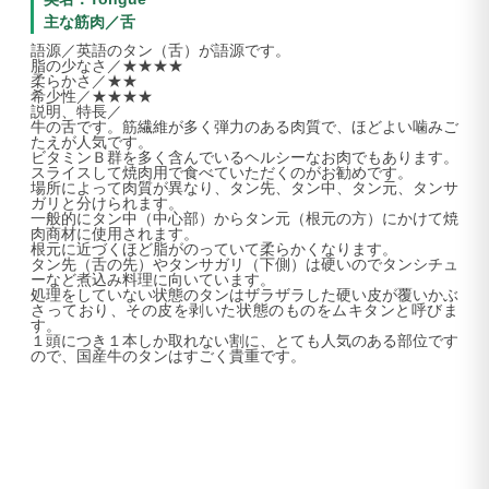
主な筋肉／舌
語源／英語のタン（舌）が語源です。
脂の少なさ／★★★★
柔らかさ／★★
希少性／★★★★
説明、特長／
牛の舌です。筋繊維が多く弾力のある肉質で、ほどよい噛みご
たえが人気です。
ビタミンＢ群を多く含んでいるヘルシーなお肉でもあります。
スライスして焼肉用で食べていただくのがお勧めです。
場所によって肉質が異なり、タン先、タン中、タン元、タンサ
ガリと分けられます。
一般的にタン中（中心部）からタン元（根元の方）にかけて焼
肉商材に使用されます。
根元に近づくほど脂がのっていて柔らかくなります。
タン先（舌の先）やタンサガリ（下側）は硬いのでタンシチュ
ーなど煮込み料理に向いています。
処理をしていない状態のタンはザラザラした硬い皮が覆いかぶ
さっており、その皮を剥いた状態のものをムキタンと呼びま
す。
１頭につき１本しか取れない割に、とても人気のある部位です
ので、国産牛のタンはすごく貴重です。