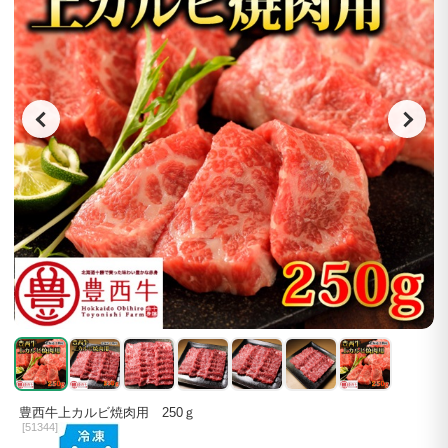
豊西牛上カルビ焼肉用 250ｇ
[
51344]