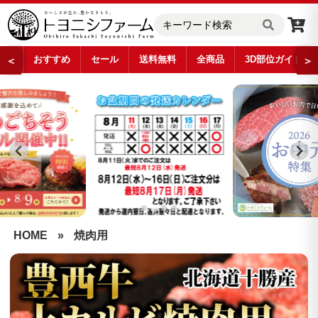
おすすめ
セール
送料無料
全商品
3D部位ガイド
＜
＞
…
HOME
»
焼肉用