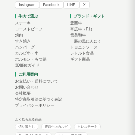
Instagram
Facebook
LINE
X
牛肉で選ぶ
ブランド・ギフト
ステーキ
豊西牛
ローストビーフ
帯広牛（F1）
焼肉
雪美和牛
すき焼き
十勝の黒にんにく
ハンバーグ
トヨニシソース
カルビ串・串
レトルト食品
ホルモン・もつ鍋
ギフト商品
3D部位ガイド
ご利用案内
お支払い・送料について
お問い合わせ
会社概要
特定商取引法に基づく表記
プライバシーポリシー
よく見られる商品
切り落とし
豊西牛上カルビ
ヒレステーキ