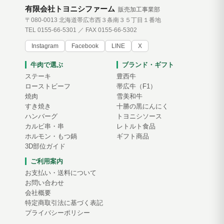
有限会社トヨニシファーム
販売加工事業部
〒080-0013 北海道帯広市西３条南３５丁目１番地
TEL 0155-66-5301 ／ FAX 0155-66-5302
Instagram
Facebook
LINE
X
牛肉で選ぶ
ブランド・ギフト
ステーキ
豊西牛
ローストビーフ
帯広牛（F1）
焼肉
雪美和牛
すき焼き
十勝の黒にんにく
ハンバーグ
トヨニシソース
カルビ串・串
レトルト食品
ホルモン・もつ鍋
ギフト商品
3D部位ガイド
ご利用案内
お支払い・送料について
お問い合わせ
会社概要
特定商取引法に基づく表記
プライバシーポリシー