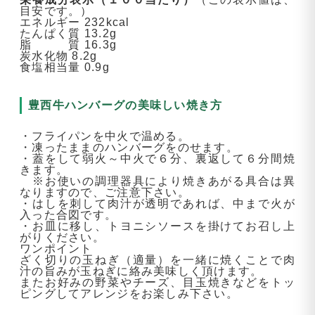
目安です。）
エネルギー 232kcal
たんぱく質 13.2g
脂 質 16.3g
炭水化物 8.2g
食塩相当量 0.9g
豊西牛ハンバーグの美味しい焼き方
・フライパンを中火で温める。
・凍ったままのハンバーグをのせます。
・蓋をして弱火～中火で６分、裏返して６分間焼
きます。
※お使いの調理器具により焼きあがる具合は異
なりますので、ご注意下さい。
・はしを刺して肉汁が透明であれば、中まで火が
入った合図です。
・お皿に移し、トヨニシソースを掛けてお召し上
がりください。
ワンポイント
ざく切りの玉ねぎ（適量）を一緒に焼くことで肉
汁の旨みが玉ねぎに絡み美味しく頂けます。
またお好みの野菜やチーズ、目玉焼きなどをトッ
ピングしてアレンジをお楽しみ下さい。