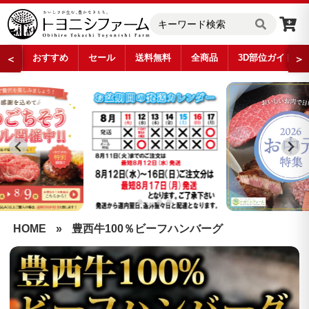
おすすめ
セール
送料無料
全商品
3D部位ガイド
＜
＞
…
HOME
»
豊西牛100％ビーフハンバーグ