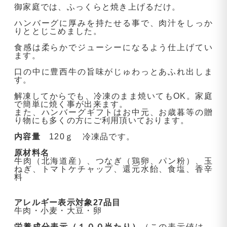
御家庭では、ふっくらと焼き上げるだけ。
ハンバーグに厚みを持たせる事で、肉汁をしっか
りととじこめました。
食感は柔らかでジューシーになるよう仕上げてい
ます。
口の中に豊西牛の旨味がじゅわっとあふれ出しま
す。
解凍してからでも、冷凍のまま焼いてもOK。家庭
で簡単に焼く事が出来ます。
また、ハンバーグギフトはお中元、お歳暮等の贈
り物にも多くの方にご利用頂いております。
内容量
120ｇ 冷凍品です。
原材料名
牛肉（北海道産）、つなぎ（鶏卵、パン粉）、玉
ねぎ、トマトケチャップ、還元水飴、食塩、香辛
料
アレルギー表示対象27品目
牛肉・小麦・大豆・卵
栄養成分表示（１００当たり）
（この表示値は、