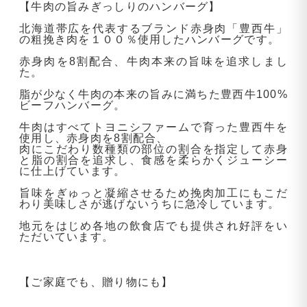
【牛肉の旨みぎっしりのハンバーグ】
北海道帯広を代表するブランド赤身肉「豊西牛」
の粗挽き肉を１００％使用したハンバーグです。
赤身肉を8割配合、牛肉本来の旨味を追求しまし
た。
脂が少なく牛肉の本来の旨みに満ちた豊西牛100%
ビーフハンバーグ。
牛肉はすべてトヨニシファームで育った豊西牛を
使用し、赤身肉を8割配合、
肉にこだわり数種類の部位の割合を指定して赤身
と脂の割合を追求し、食感を柔らかくジューシー
に仕上げています。
旨味をぎゅっと凝縮させるため挽肉加工にもこだ
わり美味しさが逃げないうちに急冷しています。
地元をはじめ各地の飲食店でも提供され好評をい
ただいています。
【ご家庭でも、贈り物にも】