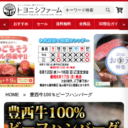
おすすめ
セール
送料無料
全商品
3D部位ガイド
＜
＞
…
HOME
»
豊西牛100％ビーフハンバーグ