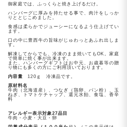
御家庭では、ふっくらと焼き上げるだけ。
ハンバーグに厚みを持たせる事で、肉汁をしっか
りととじこめました。
食感は柔らかでジューシーになるよう仕上げてい
ます。
口の中に豊西牛の旨味がじゅわっとあふれ出しま
す。
解凍してからでも、冷凍のまま焼いてもOK。家庭
で簡単に焼く事が出来ます。
また、ハンバーグギフトはお中元、お歳暮等の贈
り物にも多くの方にご利用頂いております。
内容量
120ｇ 冷凍品です。
原材料名
牛肉（北海道産）、つなぎ（鶏卵、パン粉）、玉
ねぎ、トマトケチャップ、還元水飴、食塩、香辛
料
アレルギー表示対象27品目
牛肉・小麦・大豆・卵
栄養成分表示（１００当たり）
（この表示値は、