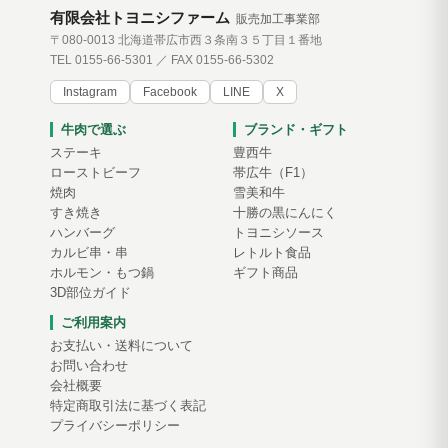
有限会社トヨニシファーム
販売加工事業部
〒080-0013 北海道帯広市西３条南３５丁目１番地
TEL 0155-66-5301 ／ FAX 0155-66-5302
Instagram
Facebook
LINE
X
牛肉で選ぶ
ブランド・ギフト
ステーキ
豊西牛
ローストビーフ
帯広牛（F1）
焼肉
雪美和牛
すき焼き
十勝の黒にんにく
ハンバーグ
トヨニシソース
カルビ串・串
レトルト食品
ホルモン・もつ鍋
ギフト商品
3D部位ガイド
ご利用案内
お支払い・送料について
お問い合わせ
会社概要
特定商取引法に基づく表記
プライバシーポリシー