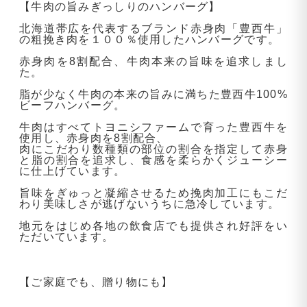
【牛肉の旨みぎっしりのハンバーグ】
北海道帯広を代表するブランド赤身肉「豊西牛」
の粗挽き肉を１００％使用したハンバーグです。
赤身肉を8割配合、牛肉本来の旨味を追求しまし
た。
脂が少なく牛肉の本来の旨みに満ちた豊西牛100%
ビーフハンバーグ。
牛肉はすべてトヨニシファームで育った豊西牛を
使用し、赤身肉を8割配合、
肉にこだわり数種類の部位の割合を指定して赤身
と脂の割合を追求し、食感を柔らかくジューシー
に仕上げています。
旨味をぎゅっと凝縮させるため挽肉加工にもこだ
わり美味しさが逃げないうちに急冷しています。
地元をはじめ各地の飲食店でも提供され好評をい
ただいています。
【ご家庭でも、贈り物にも】