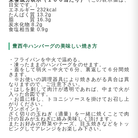
目安です。）
エネルギー 232kcal
たんぱく質 13.2g
脂 質 16.3g
炭水化物 8.2g
食塩相当量 0.9g
豊西牛ハンバーグの美味しい焼き方
・フライパンを中火で温める。
・凍ったままのハンバーグをのせます。
・蓋をして弱火～中火で６分、裏返して６分間焼
きます。
※お使いの調理器具により焼きあがる具合は異
なりますので、ご注意下さい。
・はしを刺して肉汁が透明であれば、中まで火が
入った合図です。
・お皿に移し、トヨニシソースを掛けてお召し上
がりください。
ワンポイント
ざく切りの玉ねぎ（適量）を一緒に焼くことで肉
汁の旨みが玉ねぎに絡み美味しく頂けます。
またお好みの野菜やチーズ、目玉焼きなどをトッ
ピングしてアレンジをお楽しみ下さい。