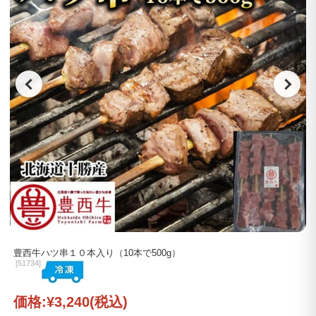
豊西牛ハツ串１０本入り（10本で500g）
[
51734]
価格:
¥3,240
(税込)