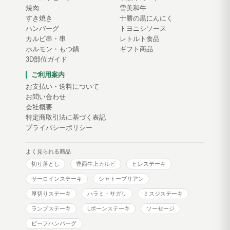
焼肉
雪美和牛
すき焼き
十勝の黒にんにく
ハンバーグ
トヨニシソース
カルビ串・串
レトルト食品
ホルモン・もつ鍋
ギフト商品
3D部位ガイド
ご利用案内
お支払い・送料について
お問い合わせ
会社概要
特定商取引法に基づく表記
プライバシーポリシー
よく見られる商品
切り落とし
豊西牛上カルビ
ヒレステーキ
サーロインステーキ
シャトーブリアン
厚切りステーキ
ハラミ・サガリ
ミスジステーキ
ランプステーキ
Lボーンステーキ
ソーセージ
ビーフハンバーグ