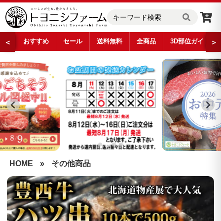
おすすめ
セール
送料無料
全商品
3D部位ガイド
＜
＞
…
HOME
»
その他商品