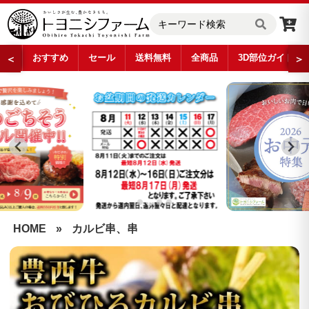
おすすめ
セール
送料無料
全商品
3D部位ガイド
＜
＞
…
HOME
»
カルビ串、串