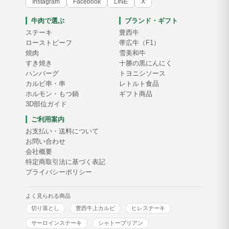
Instagram
Facebook
LINE
X
牛肉で選ぶ
ブランド・ギフト
ステーキ
豊西牛
ローストビーフ
帯広牛（F1）
焼肉
雪美和牛
すき焼き
十勝の黒にんにく
ハンバーグ
トヨニシソース
カルビ串・串
レトルト食品
ホルモン・もつ鍋
ギフト商品
3D部位ガイド
ご利用案内
お支払い・送料について
お問い合わせ
会社概要
特定商取引法に基づく表記
プライバシーポリシー
よく見られる商品
切り落とし
豊西牛上カルビ
ヒレステーキ
サーロインステーキ
シャトーブリアン