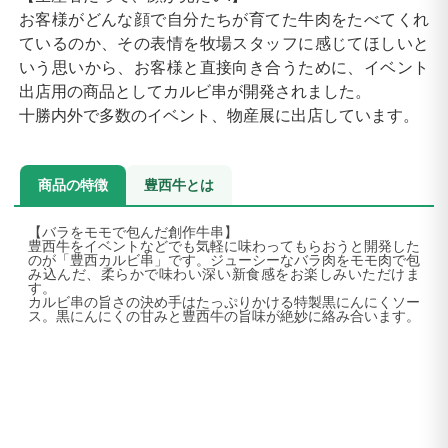
お客様がどんな顔で自分たちが育てた牛肉をたべてくれ
ているのか、その表情を牧場スタッフに感じてほしいと
いう思いから、お客様と直接向き合うために、イベント
出店用の商品としてカルビ串が開発されました。
十勝内外で多数のイベント、物産展に出店しています。
商品の特徴
豊西牛とは
【バラをモモで包んだ創作牛串】
豊西牛をイベントなどでも気軽に味わってもらおうと開発した
のが「豊西カルビ串」です。ジューシーなバラ肉をモモ肉で包
み込んだ、柔らかで味わい深い新食感をお楽しみいただけま
す。
カルビ串の旨さの決め手はたっぷりかける特製黒にんにくソー
ス。黒にんにくの甘みと豊西牛の旨味が絶妙に絡み合います。