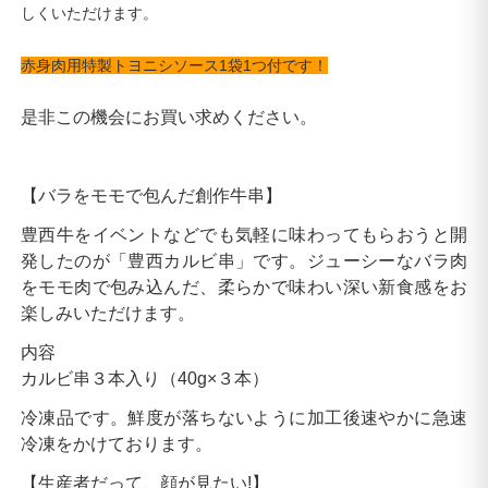
しくいただけます。
赤身肉用特製トヨニシソース1袋1つ付です！
是非この機会にお買い求めください。
【バラをモモで包んだ創作牛串】
豊西牛をイベントなどでも気軽に味わってもらおうと開
発したのが「豊西カルビ串」です。ジューシーなバラ肉
をモモ肉で包み込んだ、柔らかで味わい深い新食感をお
楽しみいただけます。
内容
カルビ串３本入り（40g×３本）
冷凍品です。鮮度が落ちないように加工後速やかに急速
冷凍をかけております。
【生産者だって、顔が見たい!】