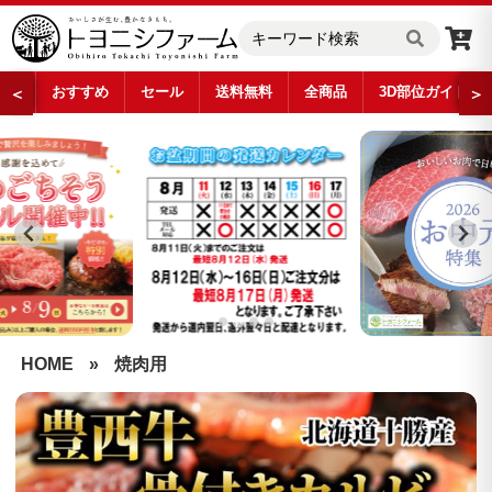
おすすめ
セール
送料無料
全商品
3D部位ガイド
＜
＞
…
HOME
»
焼肉用