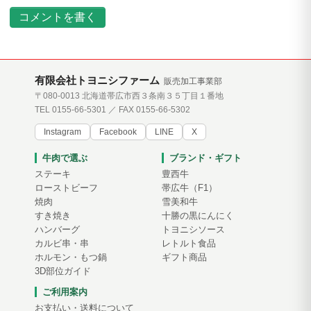
コメントを書く
有限会社トヨニシファーム
販売加工事業部
〒080-0013 北海道帯広市西３条南３５丁目１番地
TEL 0155-66-5301 ／ FAX 0155-66-5302
Instagram
Facebook
LINE
X
牛肉で選ぶ
ブランド・ギフト
ステーキ
豊西牛
ローストビーフ
帯広牛（F1）
焼肉
雪美和牛
すき焼き
十勝の黒にんにく
ハンバーグ
トヨニシソース
カルビ串・串
レトルト食品
ホルモン・もつ鍋
ギフト商品
3D部位ガイド
ご利用案内
お支払い・送料について