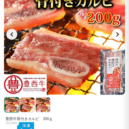
豊西牛骨付きカルビ 200ｇ
[
52360]