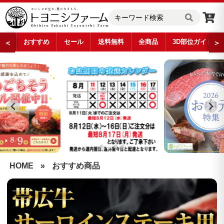
おすすめ
セール
送料無料
全商品
3D部位ガイド
＜
＞
…
HOME
»
おすすめ商品