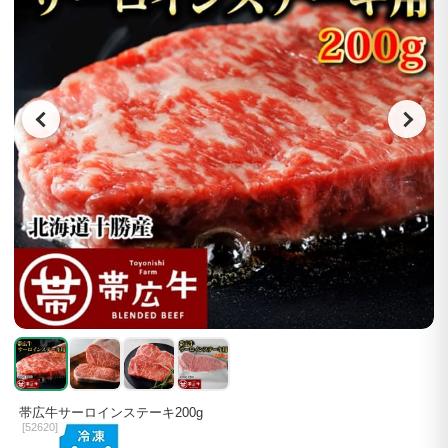
帯広牛サーロインステーキ200g
[
52620]