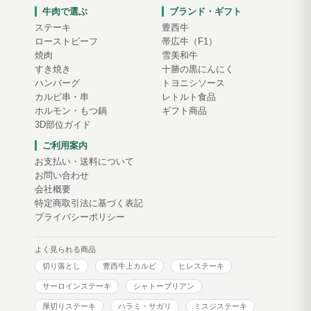
牛肉で選ぶ
ブランド・ギフト
ステーキ
豊西牛
ローストビーフ
帯広牛（F1）
焼肉
雪美和牛
すき焼き
十勝の黒にんにく
ハンバーグ
トヨニシソース
カルビ串・串
レトルト食品
ホルモン・もつ鍋
ギフト商品
3D部位ガイド
ご利用案内
お支払い・送料について
お問い合わせ
会社概要
特定商取引法に基づく表記
プライバシーポリシー
よく見られる商品
切り落とし
豊西牛上カルビ
ヒレステーキ
サーロインステーキ
シャトーブリアン
厚切りステーキ
ハラミ・サガリ
ミスジステーキ