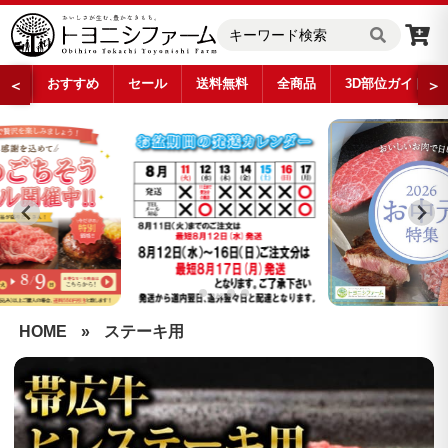
おすすめ
セール
送料無料
全商品
3D部位ガイド
＜
＞
…
HOME
»
ステーキ用