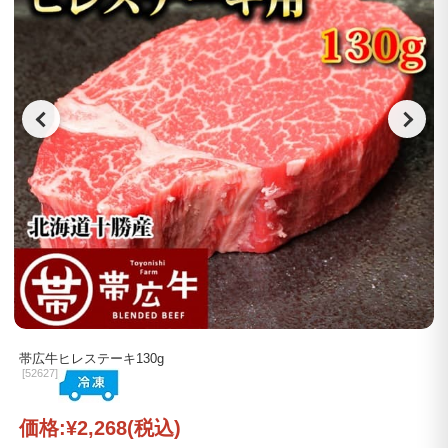
帯広牛ヒレステーキ130g
[
52627]
価格:
¥2,268
(税込)