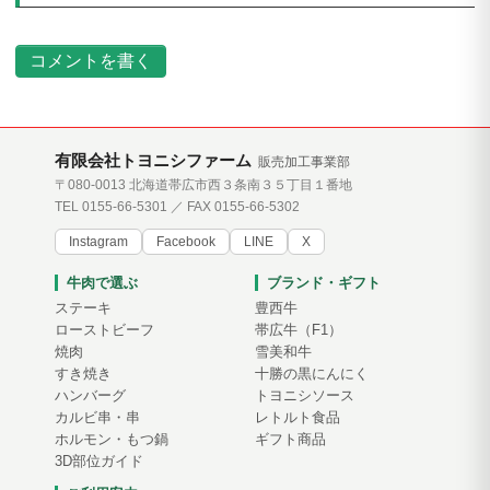
コメントを書く
有限会社トヨニシファーム
販売加工事業部
〒080-0013 北海道帯広市西３条南３５丁目１番地
TEL 0155-66-5301 ／ FAX 0155-66-5302
Instagram
Facebook
LINE
X
牛肉で選ぶ
ブランド・ギフト
ステーキ
豊西牛
ローストビーフ
帯広牛（F1）
焼肉
雪美和牛
すき焼き
十勝の黒にんにく
ハンバーグ
トヨニシソース
カルビ串・串
レトルト食品
ホルモン・もつ鍋
ギフト商品
3D部位ガイド