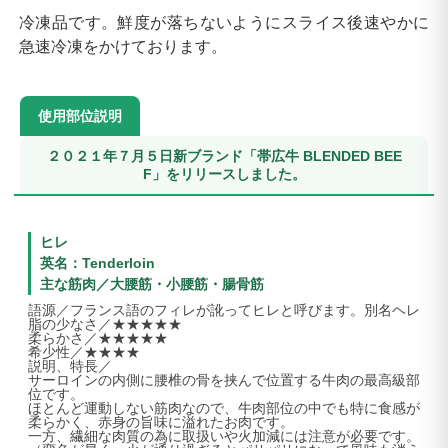
冷凍品です。鮮度が落ちないようにスライス後速やかに
急速冷凍をかけております。
使用部位説明
２０２１年７月５日新ブランド「帯広牛 BLENDED BEE
F」をリリースしました。
ヒレ
英名：Tenderloin
主な筋肉／大腰筋・小腰筋・腸骨筋
語源／フランス語のフィレが訛ってヒレと呼びます。別名ヘレ
脂の少なさ／★★★★★
柔らかさ／★★★★★
希少性／★★★★
説明、特長／
サーロインの内側に腰椎の骨を挟んで位置する牛肉の最高級部
位です。
ほとんど運動しない筋肉なので、牛肉部位の中でも特に食感が
柔らかく、赤身の旨味に溢れたお肉です。
一方、繊細な肉質の為に取扱いや火加減には注意が必要です。