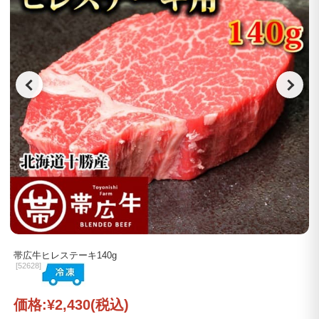
帯広牛ヒレステーキ140g
[
52628]
価格:
¥2,430
(税込)