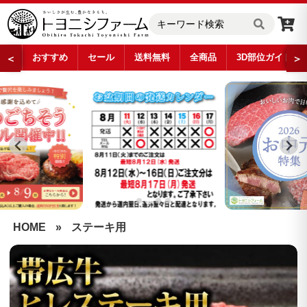
おすすめ
セール
送料無料
全商品
3D部位ガイド
＜
＞
…
HOME
»
ステーキ用