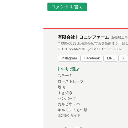
コメントを書く
有限会社トヨニシファーム
販売加工事
〒080-0013 北海道帯広市西３条南３５丁目
TEL 0155-66-5301 ／ FAX 0155-66-5302
Instagram
Facebook
LINE
X
牛肉で選ぶ
ステーキ
ローストビーフ
焼肉
すき焼き
ハンバーグ
カルビ串・串
ホルモン・もつ鍋
3D部位ガイド