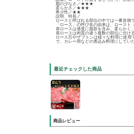
脂の少なさ／★★★
柔らかさ／★★★
希少性／★★
説明、特長／
ロースと呼ばれる部位の中では一番首側
「ロース」の呼び名の由来は、ロースト
肩ロースは適度に脂肪を含み、柔らかく
肩ロースは肉質の違う複数の部位に分け
ロース芯やザブトンは様々な料理に使用
で、カレー用などの煮込み料理にしてい
最近チェックした商品
商品レビュー