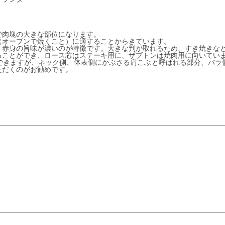
で肉塊の大きな部位になります。
（オーブンで焼くこと）に適することからきています。
、赤身の旨味が濃いのが特徴です。大きな判が取れるため、すき焼きな
ることができ、ロース芯はステーキ用に、ザブトンは焼肉用に向いてい
できますが、ネック側、体表側にかぶさる肩こぶと呼ばれる部分、バラ
ただくのがお勧めです。