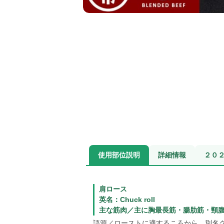
使用部位説明
詳細情報
２０２
肩ロース
英名：Chuck roll
主な筋肉／主に胸最長筋・腸肋筋・頸
語源／ローストに適するころから、別名