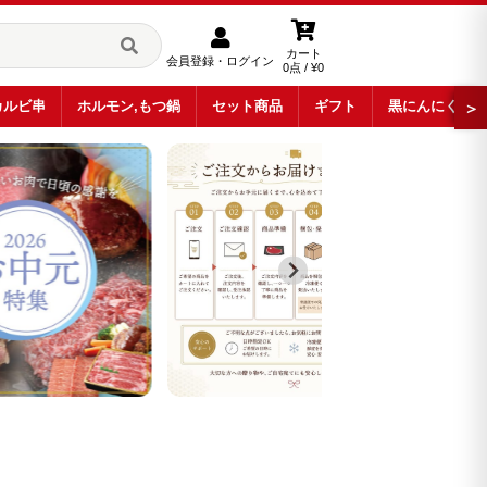
カート
会員登録・ログイン
0点 / ¥0
カルビ串
ホルモン,もつ鍋
セット商品
ギフト
黒にんにく
＞