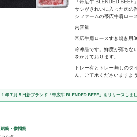
「帯広牛 BLENDED BEEF
サシがきれいに入った肉の
シファームの帯広牛肩ロー
内容量
帯広牛肩ロースすき焼き用30
冷凍品です。鮮度が落ちな
をかけております。
トレー有とトレー無しのタ
ん。ご了承くださいますよ
１年７月５日新ブランド「帯広牛 BLENDED BEEF」をリリースしま
腹鋸筋・僧帽筋
クラシタ