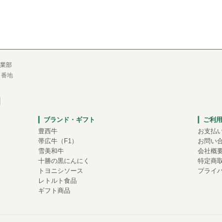
業部
１番地
ブランド・ギフト
ご利
豊西牛
お支払
帯広牛（F1）
お問い
雪美和牛
会社概
十勝の黒にんにく
特定商
トヨニシソース
プライ
レトルト食品
ギフト商品