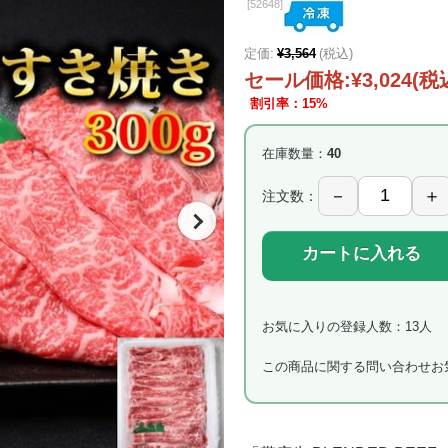
[
52648]
定価:
¥3,564
(税込)
セール価格:
¥3,024
(税
割引率：15%
在庫数量：
40
注文数：
カートに入れる
お気に入りの登録人数：13人
この商品に関する問い合わせ
お