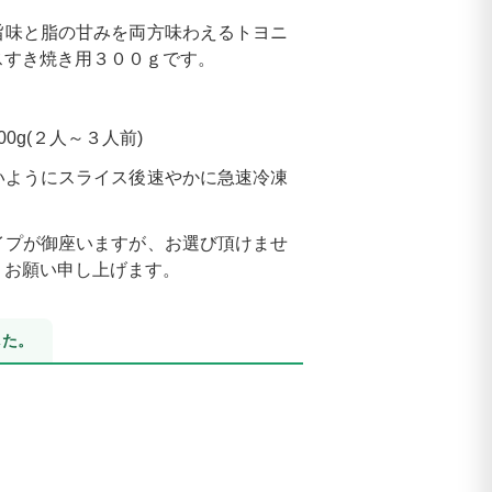
」
旨味と脂の甘みを両方味わえるトヨニ
スすき焼き用３００ｇです。
0g(２人～３人前)
いようにスライス後速やかに急速冷凍
イプが御座いますが、お選び頂けませ
うお願い申し上げます。
した。