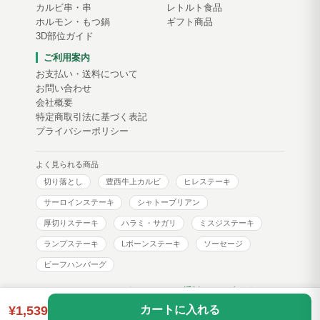
カルビ串・串
レトルト食品
ホルモン・もつ鍋
ギフト商品
3D部位ガイド
ご利用案内
お支払い・送料について
お問い合わせ
会社概要
特定商取引法に基づく表記
プライバシーポリシー
よく見られる商品
切り落とし
豊西牛上カルビ
ヒレステーキ
サーロインステーキ
シャトーブリアン
厚切りステーキ
ハラミ・サガリ
ミスジステーキ
ランプステーキ
Lボーンステーキ
ソーセージ
ビーフハンバーグ
トヨニシファーム コーポレートサイト
通販サイトブログ
¥1,539
カートに入れる
Copyright © toyonishi farm. All Rights Reserved.