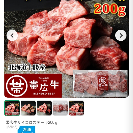
帯広牛サイコロステーキ200ｇ
[
52843]