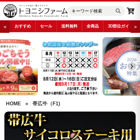
おすすめ
セール
送料無料
全商品
3D部位ガイド
＜
＞
…
HOME
»
帯広牛（F1)