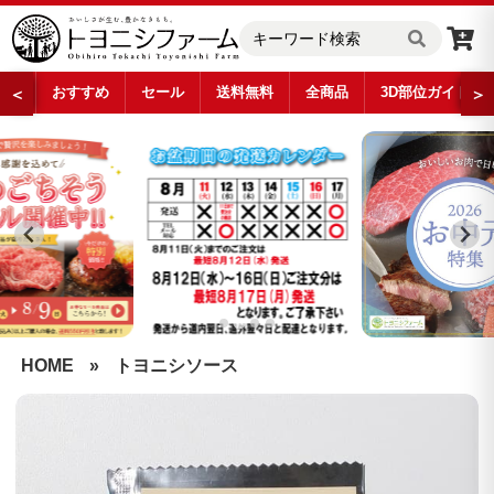
おすすめ
セール
送料無料
全商品
3D部位ガイド
＜
＞
…
HOME
»
トヨニシソース