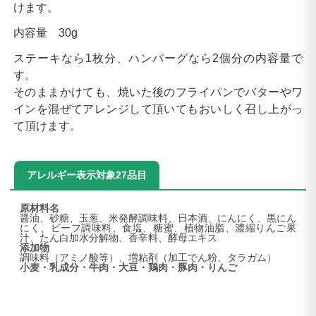
けます。
内容量 30g
ステーキなら1枚分、ハンバーグなら2個分の内容量で
す。
そのままかけても、焼いた後のフライパンでバターやワ
インを混ぜてアレンジして頂いてもおいしく召し上がっ
て頂けます。
アレルギー表示対象27品目
原材料名
醤油、砂糖、玉葱、米発酵調味料、日本酒、にんにく、黒にん
にく、ビーフ調味料、食塩、糖蜜、植物油脂、濃縮りんご果
汁、たん白加水分解物、香辛料、酵母エキス
添加物
調味料（アミノ酸等）、
増粘剤（加工でん粉、タラガム）
小麦・乳成分・牛肉・大豆・鶏肉・豚肉・りんご