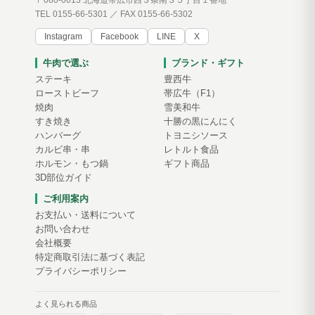
〒080-0013 北海道帯広市西３条南３５丁目１番地
TEL 0155-66-5301 ／ FAX 0155-66-5302
Instagram
Facebook
LINE
X
牛肉で選ぶ
ブランド・ギフト
ステーキ
豊西牛
ローストビーフ
帯広牛（F1）
焼肉
雪美和牛
すき焼き
十勝の黒にんにく
ハンバーグ
トヨニシソース
カルビ串・串
レトルト食品
ホルモン・もつ鍋
ギフト商品
3D部位ガイド
ご利用案内
お支払い・送料について
お問い合わせ
会社概要
特定商取引法に基づく表記
プライバシーポリシー
よく見られる商品