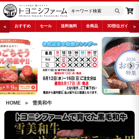
おすすめ
セール
送料無料
全商品
3D部位ガイド
＜
＞
…
HOME
»
雪美和牛