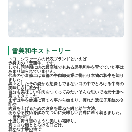
雪美和牛ストーリー
トヨニシファームの代表ブランドといえば
赤身肉の「豊西牛」です。
しかし同時期に肉の最高峰でもある黒毛和牛を育てていた事は
あまり知られていません。
代表の小倉修二は京都の牛肉卸売業に携わり本物の和牛を知り
ました。
黒々としたその姿から想像もできない口の中でとろける牛肉の
美味しさに惹かれ
自分も美味しい牛肉をつくってみたいそんな思いで地元十勝へ
戻ってきました。
まずは牛を健康に育てる事から始まり、優れた遺伝子系統の交
配や
肉質を上げるための改良を重ねた餌と給与方法。
あらゆる技術を試みてついに美味しいお肉に辿り着きました。
「雪美和牛」
十勝に舞う雪のような美しい霜降り。
真っ白な脂ととろける口どけ。
豊かな十勝の地で