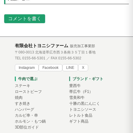
コメントを書く
有限会社トヨニシファーム
販売加工事業部
〒080-0013 北海道帯広市西３条南３５丁目１番地
TEL 0155-66-5301 ／ FAX 0155-66-5302
Instagram
Facebook
LINE
X
牛肉で選ぶ
ブランド・ギフト
ステーキ
豊西牛
ローストビーフ
帯広牛（F1）
焼肉
雪美和牛
すき焼き
十勝の黒にんにく
ハンバーグ
トヨニシソース
カルビ串・串
レトルト食品
ホルモン・もつ鍋
ギフト商品
3D部位ガイド