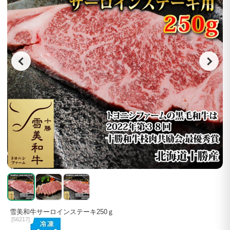
雪美和牛サーロインステーキ250ｇ
[
56217]