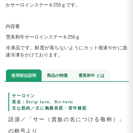
かサーロインステーキ250ｇです。
内容量
雪美和牛サーロインステーキ250ｇ
冷凍品です。鮮度が落ちないようにカット後速やかに急
速冷凍をかけております。
使用部位説明
商品の特徴
雪美和牛 とは
サーロイン
英名：Strip loin、Sir-loin
主な筋肉／主に胸最長筋・背半棘筋
語源／「サー（貴族の名につける敬称）」
の称号より