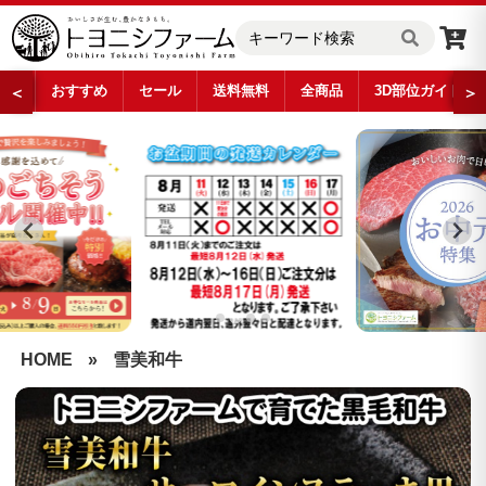
おすすめ
セール
送料無料
全商品
3D部位ガイド
＜
＞
…
HOME
»
雪美和牛