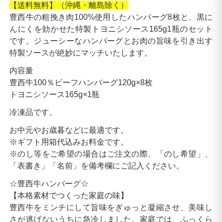
【送料無料】（沖縄・離島除く）
豊西牛の粗挽き肉100%使用したハンバーグ8枚と、黒に
んにくを効かせた特製トヨニシソース165g1瓶のセット
です。ジューシーなハンバーグとお肉の旨味を引き出す
特製ソースが絶妙にマッチいたします。
内容量
豊西牛100％ビーフハンバーグ120g×8枚
トヨニシソース165g×1瓶
冷凍品です。
お中元やお歳暮などに最適です。
※ギフト用箱代込みお料金です。
※のし等をご希望の場合はご注文の際、「のし希望」、
「表書き」「名前」を備考欄にご記入ください。
☆豊西牛ハンバーグ☆
【本格素材でつくった家庭の味】
豊西牛をミンチにして旨味をぎゅっと凝縮させ、美味し
さが逃げないうちに急冷しました。家庭では、ふっくら