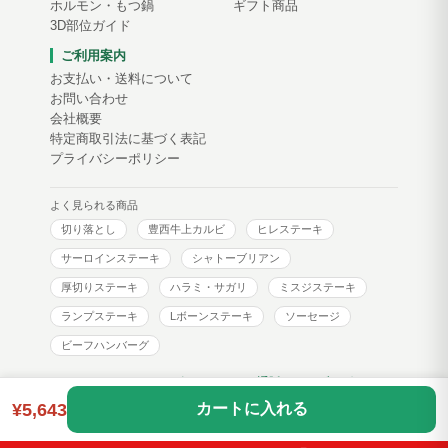
ホルモン・もつ鍋
ギフト商品
3D部位ガイド
ご利用案内
お支払い・送料について
お問い合わせ
会社概要
特定商取引法に基づく表記
プライバシーポリシー
よく見られる商品
切り落とし
豊西牛上カルビ
ヒレステーキ
サーロインステーキ
シャトーブリアン
厚切りステーキ
ハラミ・サガリ
ミスジステーキ
ランプステーキ
Lボーンステーキ
ソーセージ
ビーフハンバーグ
トヨニシファーム コーポレートサイト
通販サイトブログ
¥5,643
カートに入れる
Copyright © toyonishi farm. All Rights Reserved.