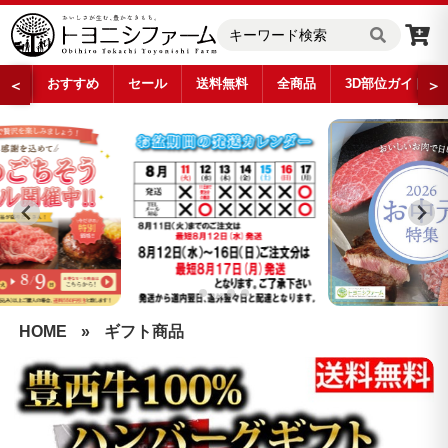
おすすめ
セール
送料無料
全商品
3D部位ガイド
＜
＞
…
HOME
»
ギフト商品