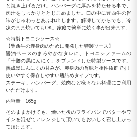
と焼き上げるだけ。ハンバーグに厚みを持たせる事で、
肉汁をしっかりととじこめました。口の中に豊西牛の旨
味がじゅわっとあふれ出します。解凍してからでも、冷
凍のまま焼いてもOK。家庭で簡単に焼く事が出来ます。
☆特製トヨニシソース☆
【豊西牛の赤身肉のために開発した特製ソース】
醤油ベースのまろやかなタレに、トヨニシファームの
「十勝の黒にんにく」をブレンドした特製ソースです。
熟成黒にんにくの甘みが、赤身肉の旨味と相性抜群です!
使いやすく保存しやすい瓶詰めタイプです。
ステーキ、ハンバーグ、焼肉など様々なお料理にご利用
いただけます。
内容量 165g
そのままかけても、焼いた後のフライパンでバターやワ
インを混ぜてアレンジして頂いてもおいしく召し上がっ
て頂けます。