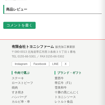
商品レビュー
コメントを書く
有限会社トヨニシファーム
販売加工事業部
〒080-0013 北海道帯広市西３条南３５丁目１番地
TEL 0155-66-5301 ／ FAX 0155-66-5302
Instagram
Facebook
LINE
X
牛肉で選ぶ
ブランド・ギフト
ステーキ
豊西牛
ローストビーフ
帯広牛（F1）
焼肉
雪美和牛
すき焼き
十勝の黒にんにく
ハンバーグ
トヨニシソース
カルビ串・串
レトルト食品