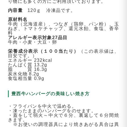
り物にも多くの方にご利用頂いております。
内容量
120ｇ 冷凍品です。
原材料名
牛肉（北海道産）、つなぎ（鶏卵、パン粉）、玉
ねぎ、トマトケチャップ、還元水飴、食塩、香辛
料
アレルギー表示対象27品目
牛肉・小麦・大豆・卵
栄養成分表示（１００当たり）
（この表示値は、
目安です。）
エネルギー 232kcal
たんぱく質 13.2g
脂 質 16.3g
炭水化物 8.2g
食塩相当量 0.9g
豊西牛ハンバーグの美味しい焼き方
・フライパンを中火で温める。
・凍ったままのハンバーグをのせます。
・蓋をして弱火～中火で６分、裏返して６分間焼
きます。
※お使いの調理器具により焼きあがる具合は異