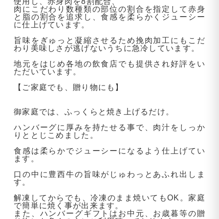
使用し、赤身肉を8割配合、
肉にこだわり数種類の部位の割合を指定して赤身
と脂の割合を追求し、食感を柔らかくジューシー
に仕上げています。
旨味をぎゅっと凝縮させるため挽肉加工にもこだ
わり美味しさが逃げないうちに急冷しています。
地元をはじめ各地の飲食店でも提供され好評をい
ただいています。
【ご家庭でも、贈り物にも】
御家庭では、ふっくらと焼き上げるだけ。
ハンバーグに厚みを持たせる事で、肉汁をしっか
りととじこめました。
食感は柔らかでジューシーになるよう仕上げてい
ます。
口の中に豊西牛の旨味がじゅわっとあふれ出しま
す。
解凍してからでも、冷凍のまま焼いてもOK。家庭
で簡単に焼く事が出来ます。
また、ハンバーグギフトはお中元、お歳暮等の贈