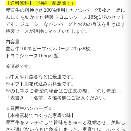
【送料無料】（沖縄・離島除く）
豊西牛の粗挽き肉100%使用したハンバーグ8枚と、黒に
んにくを効かせた特製トヨニシソース165g1瓶のセット
です。ジューシーなハンバーグとお肉の旨味を引き出す
特製ソースが絶妙にマッチいたします。
内容量
豊西牛100％ビーフハンバーグ120g×8枚
トヨニシソース165g×1瓶
冷凍品です。
お中元やお歳暮などに最適です。
※ギフト用箱代込みお料金です。
※のし等をご希望の場合はご注文の際、「のし希望」、
「表書き」「名前」を備考欄にご記入ください。
☆豊西牛ハンバーグ☆
【本格素材でつくった家庭の味】
豊西牛をミンチにして旨味をぎゅっと凝縮させ、美味し
さが逃げないうちに急冷しました。家庭では、ふっくら