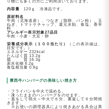
り物にも多くの方にご利用頂いております。
内容量
120ｇ 冷凍品です。
原材料名
牛肉（北海道産）、つなぎ（鶏卵、パン粉）、玉
ねぎ、トマトケチャップ、還元水飴、食塩、香辛
料
アレルギー表示対象27品目
牛肉・小麦・大豆・卵
栄養成分表示（１００当たり）
（この表示値は、
目安です。）
エネルギー 232kcal
たんぱく質 13.2g
脂 質 16.3g
炭水化物 8.2g
食塩相当量 0.9g
豊西牛ハンバーグの美味しい焼き方
・フライパンを中火で温める。
・凍ったままのハンバーグをのせます。
・蓋をして弱火～中火で６分、裏返して６分間焼
きます。
※お使いの調理器具により焼きあがる具合は異