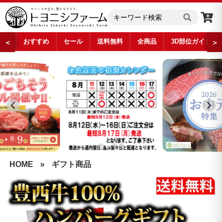
おすすめ
セール
送料無料
全商品
3D部位ガイド
＜
＞
…
HOME
»
ギフト商品