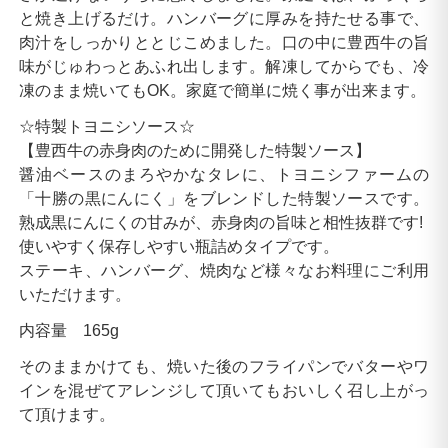
と焼き上げるだけ。ハンバーグに厚みを持たせる事で、
肉汁をしっかりととじこめました。口の中に豊西牛の旨
味がじゅわっとあふれ出します。解凍してからでも、冷
凍のまま焼いてもOK。家庭で簡単に焼く事が出来ます。
☆特製トヨニシソース☆
【豊西牛の赤身肉のために開発した特製ソース】
醤油ベースのまろやかなタレに、トヨニシファームの
「十勝の黒にんにく」をブレンドした特製ソースです。
熟成黒にんにくの甘みが、赤身肉の旨味と相性抜群です!
使いやすく保存しやすい瓶詰めタイプです。
ステーキ、ハンバーグ、焼肉など様々なお料理にご利用
いただけます。
内容量 165g
そのままかけても、焼いた後のフライパンでバターやワ
インを混ぜてアレンジして頂いてもおいしく召し上がっ
て頂けます。