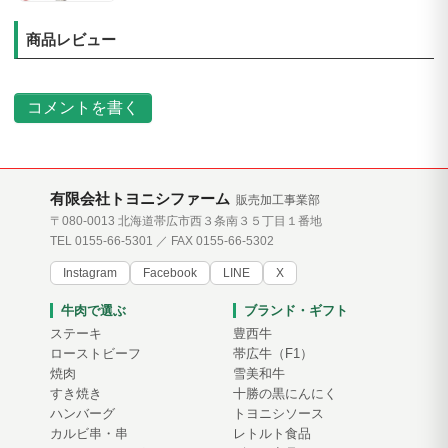
商品レビュー
コメントを書く
有限会社トヨニシファーム
販売加工事業部
〒080-0013 北海道帯広市西３条南３５丁目１番地
TEL 0155-66-5301 ／ FAX 0155-66-5302
Instagram
Facebook
LINE
X
牛肉で選ぶ
ブランド・ギフト
ステーキ
豊西牛
ローストビーフ
帯広牛（F1）
焼肉
雪美和牛
すき焼き
十勝の黒にんにく
ハンバーグ
トヨニシソース
カルビ串・串
レトルト食品