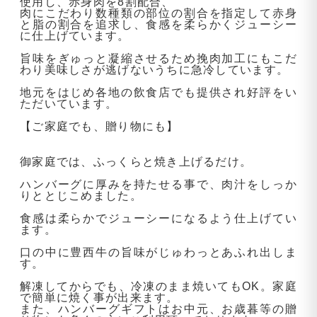
使用し、赤身肉を8割配合、
肉にこだわり数種類の部位の割合を指定して赤身
と脂の割合を追求し、食感を柔らかくジューシー
に仕上げています。
旨味をぎゅっと凝縮させるため挽肉加工にもこだ
わり美味しさが逃げないうちに急冷しています。
地元をはじめ各地の飲食店でも提供され好評をい
ただいています。
【ご家庭でも、贈り物にも】
御家庭では、ふっくらと焼き上げるだけ。
ハンバーグに厚みを持たせる事で、肉汁をしっか
りととじこめました。
食感は柔らかでジューシーになるよう仕上げてい
ます。
口の中に豊西牛の旨味がじゅわっとあふれ出しま
す。
解凍してからでも、冷凍のまま焼いてもOK。家庭
で簡単に焼く事が出来ます。
また、ハンバーグギフトはお中元、お歳暮等の贈