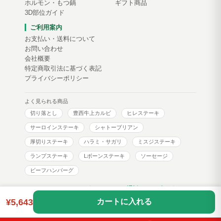
ホルモン・もつ鍋
ギフト商品
3D部位ガイド
ご利用案内
お支払い・送料について
お問い合わせ
会社概要
特定商取引法に基づく表記
プライバシーポリシー
よく見られる商品
切り落とし
豊西牛上カルビ
ヒレステーキ
サーロインステーキ
シャトーブリアン
厚切りステーキ
ハラミ・サガリ
ミスジステーキ
ランプステーキ
Lボーンステーキ
ソーセージ
ビーフハンバーグ
トヨニシファーム コーポレートサイト
通販サイトブログ
¥5,643
カートに入れる
Copyright © toyonishi farm. All Rights Reserved.