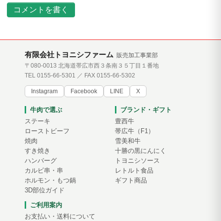
コメントを書く
有限会社トヨニシファーム
販売加工事業部
〒080-0013 北海道帯広市西３条南３５丁目１番地
TEL 0155-66-5301 ／ FAX 0155-66-5302
Instagram
Facebook
LINE
X
牛肉で選ぶ
ブランド・ギフト
ステーキ
豊西牛
ローストビーフ
帯広牛（F1）
焼肉
雪美和牛
すき焼き
十勝の黒にんにく
ハンバーグ
トヨニシソース
カルビ串・串
レトルト食品
ホルモン・もつ鍋
ギフト商品
3D部位ガイド
ご利用案内
お支払い・送料について