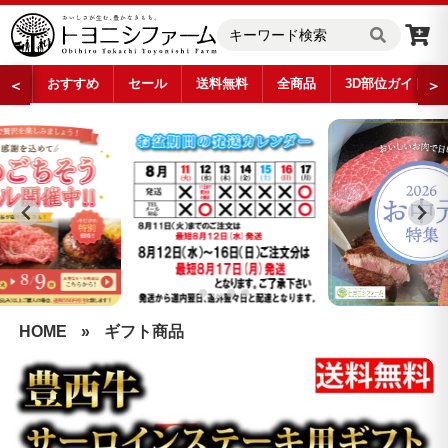
おすすめ
セール
送料無料
全商品
3D部位ガイド
＜
＞
…
HOME
»
ギフト商品