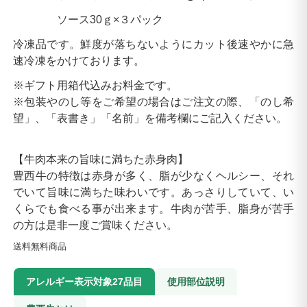
ソース30ｇ×３パック
冷凍品です。鮮度が落ちないようにカット後速やかに急
速冷凍をかけております。
※ギフト用箱代込みお料金です。
※包装やのし等をご希望の場合はご注文の際、「のし希
望」、「表書き」「名前」を備考欄にご記入ください。
【牛肉本来の旨味に満ちた赤身肉】
豊西牛の特徴は赤身が多く、脂が少なくヘルシー、それ
でいて旨味に満ちた味わいです。あっさりしていて、い
くらでも食べる事が出来ます。牛肉が苦手、脂身が苦手
の方は是非一度ご賞味ください。
送料無料商品
アレルギー表示対象27品目
使用部位説明