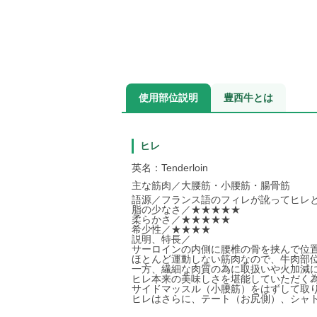
使用部位説明
豊西牛とは
ヒレ
英名：Tenderloin
主な筋肉／大腰筋・小腰筋・腸骨筋
語源／フランス語のフィレが訛ってヒレ
脂の少なさ／★★★★★
柔らかさ／★★★★★
希少性／★★★★
説明、特長／
サーロインの内側に腰椎の骨を挟んで位
ほとんど運動しない筋肉なので、牛肉部
一方、繊細な肉質の為に取扱いや火加減
ヒレ本来の美味しさを堪能していただく
サイドマッスル（小腰筋）をはずして取
ヒレはさらに、テート（お尻側）、シャ