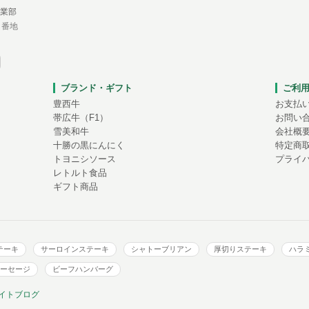
業部
１番地
ブランド・ギフト
ご利
豊西牛
お支払
帯広牛（F1）
お問い
雪美和牛
会社概
十勝の黒にんにく
特定商
トヨニシソース
プライ
レトルト食品
ギフト商品
テーキ
サーロインステーキ
シャトーブリアン
厚切りステーキ
ハラ
ーセージ
ビーフハンバーグ
イトブログ