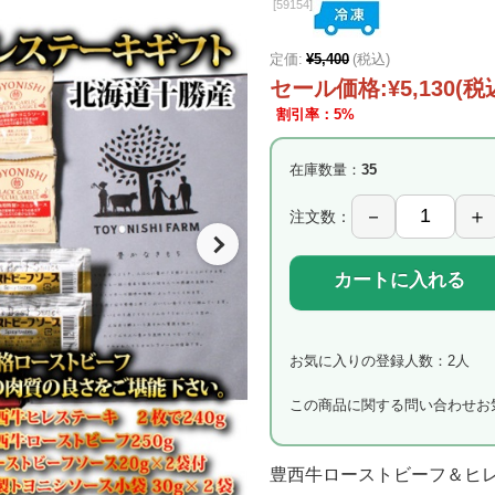
[
59154]
定価:
¥5,400
(税込)
セール価格:
¥5,130
(税
割引率：5%
在庫数量：
35
注文数：
カートに入れる
お気に入りの登録人数：2人
この商品に関する問い合わせ
お
豊西牛ローストビーフ＆ヒ