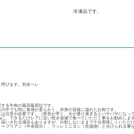
冷凍品です。
と呼びます。別名ヘレ
置する牛肉の最高級部位です。
位の中でも特に食感が柔らかく、赤身の旨味に溢れたお肉です。
には注意が必要です。（変色が早く、火が通り過ぎるとパサパサになっ
為に、できるだけレアに近い焼き加減で食べていただく事をお勧めしま
り扱いされる場合もありますが、分割しないままで十分美味しくいただ
トーブリアン（中央部分）、フィレミニヨン（先端側）と分けられる事