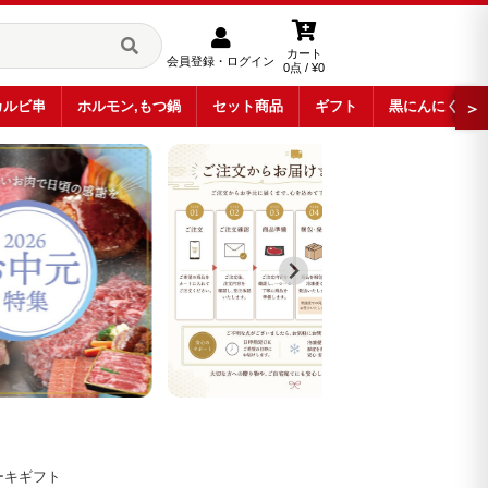
カート
会員登録・ログイン
0点 / ¥0
カルビ串
ホルモン,もつ鍋
セット商品
ギフト
黒にんにく
＞
ーキギフト