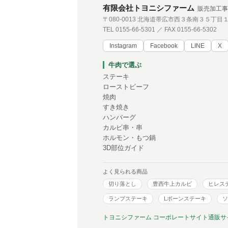
有限会社トヨニシファーム
販売加工事
〒080-0013 北海道帯広市西３条南３５丁目
TEL 0155-66-5301 ／ FAX 0155-66-5302
Instagram
Facebook
LINE
X
牛肉で選ぶ
ステーキ
ローストビーフ
焼肉
すき焼き
ハンバーグ
カルビ串・串
ホルモン・もつ鍋
3D部位ガイド
よく見られる商品
切り落とし
豊西牛上カルビ
ヒレス
ランプステーキ
Lボーンステーキ
ソ
トヨニシファーム コーポレートサイト
通販サ