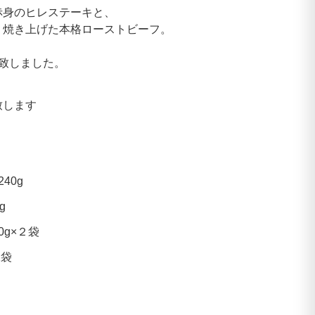
赤身のヒレステーキと、
り焼き上げた本格ローストビーフ。
致しました。
致します
40g
g
g×２袋
2袋