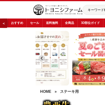
おすすめ
セール
送料無料
全商品
3D部位ガイド
＜
…
HOME
»
ステーキ用