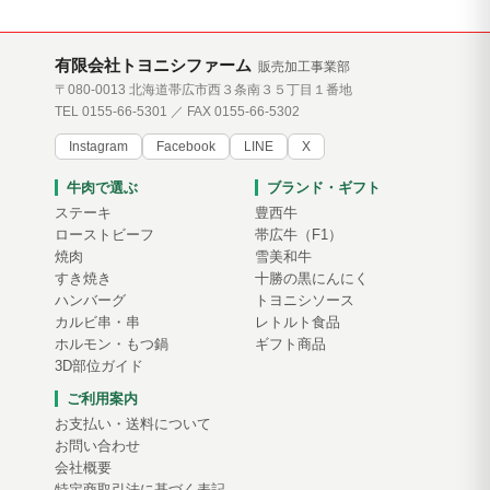
有限会社トヨニシファーム
販売加工事業部
〒080-0013 北海道帯広市西３条南３５丁目１番地
TEL 0155-66-5301 ／ FAX 0155-66-5302
Instagram
Facebook
LINE
X
牛肉で選ぶ
ブランド・ギフト
ステーキ
豊西牛
ローストビーフ
帯広牛（F1）
焼肉
雪美和牛
すき焼き
十勝の黒にんにく
ハンバーグ
トヨニシソース
カルビ串・串
レトルト食品
ホルモン・もつ鍋
ギフト商品
3D部位ガイド
ご利用案内
お支払い・送料について
お問い合わせ
会社概要