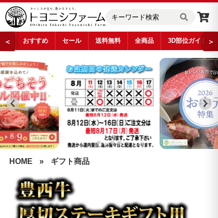
おすすめ
セール
送料無料
全商品
3D部位ガイド
＜
＞
…
HOME
»
ギフト商品