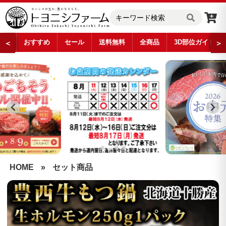
おすすめ
セール
送料無料
全商品
3D部位ガイド
＜
＞
…
HOME
»
セット商品