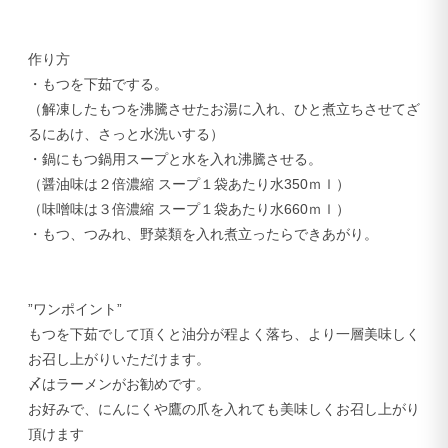
作り方
・もつを下茹でする。
（解凍したもつを沸騰させたお湯に入れ、ひと煮立ちさせてざ
るにあけ、さっと水洗いする）
・鍋にもつ鍋用スープと水を入れ沸騰させる。
（醤油味は２倍濃縮 スープ１袋あたり水350ｍｌ）
（味噌味は３倍濃縮 スープ１袋あたり水660ｍｌ）
・もつ、つみれ、野菜類を入れ煮立ったらできあがり。
”ワンポイント”
もつを下茹でして頂くと油分が程よく落ち、より一層美味しく
お召し上がりいただけます。
〆はラーメンがお勧めです。
お好みで、にんにくや鷹の爪を入れても美味しくお召し上がり
頂けます