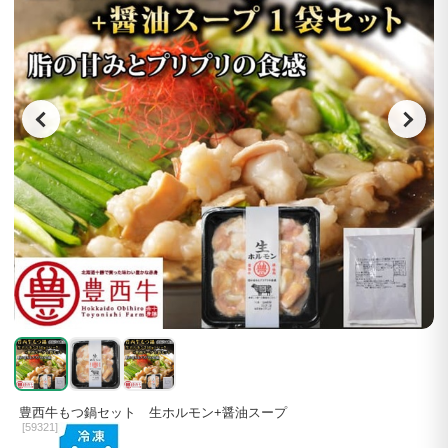
豊西牛もつ鍋セット 生ホルモン+醤油スープ
[
59321]