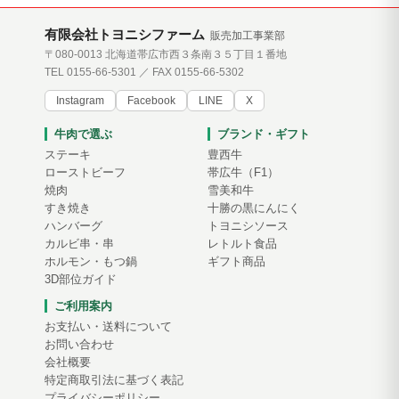
有限会社トヨニシファーム
販売加工事業部
〒080-0013 北海道帯広市西３条南３５丁目１番地
TEL 0155-66-5301 ／ FAX 0155-66-5302
Instagram
Facebook
LINE
X
牛肉で選ぶ
ブランド・ギフト
ステーキ
豊西牛
ローストビーフ
帯広牛（F1）
焼肉
雪美和牛
すき焼き
十勝の黒にんにく
ハンバーグ
トヨニシソース
カルビ串・串
レトルト食品
ホルモン・もつ鍋
ギフト商品
3D部位ガイド
ご利用案内
お支払い・送料について
お問い合わせ
会社概要
特定商取引法に基づく表記
プライバシーポリシー