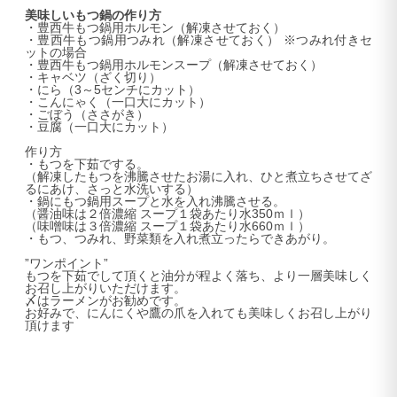
美味しいもつ鍋の作り方
・豊西牛もつ鍋用ホルモン（解凍させておく）
・豊西牛もつ鍋用つみれ（解凍させておく） ※つみれ付きセ
ットの場合
・豊西牛もつ鍋用ホルモンスープ（解凍させておく）
・キャベツ（ざく切り）
・にら（3～5センチにカット）
・こんにゃく（一口大にカット）
・ごぼう（ささがき）
・豆腐（一口大にカット）
作り方
・もつを下茹でする。
（解凍したもつを沸騰させたお湯に入れ、ひと煮立ちさせてざ
るにあけ、さっと水洗いする）
・鍋にもつ鍋用スープと水を入れ沸騰させる。
（醤油味は２倍濃縮 スープ１袋あたり水350ｍｌ）
（味噌味は３倍濃縮 スープ１袋あたり水660ｍｌ）
・もつ、つみれ、野菜類を入れ煮立ったらできあがり。
”ワンポイント”
もつを下茹でして頂くと油分が程よく落ち、より一層美味しく
お召し上がりいただけます。
〆はラーメンがお勧めです。
お好みで、にんにくや鷹の爪を入れても美味しくお召し上がり
頂けます