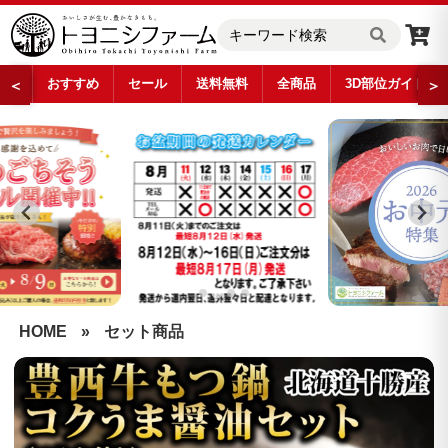
おすすめ
セール
送料無料
全商品
3D部位ガイド
＜
＞
…
HOME
»
セット商品