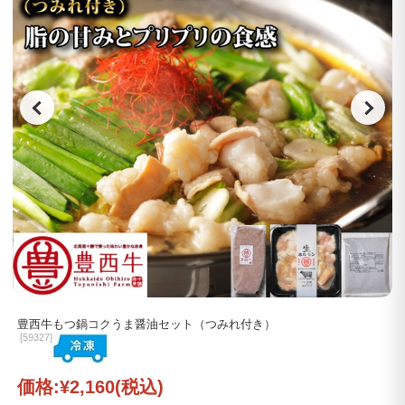
豊西牛もつ鍋コクうま醤油セット（つみれ付き）
[
59327]
価格:
¥2,160
(税込)