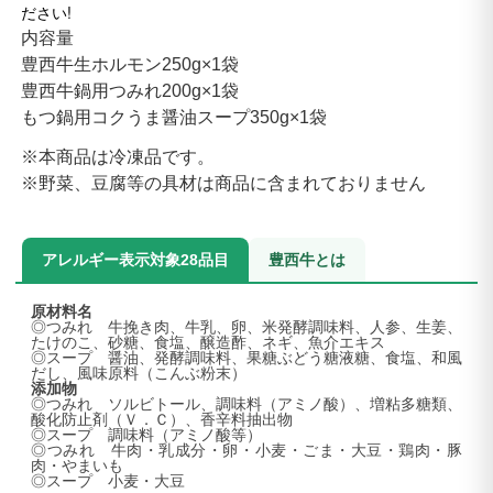
ださい!
内容量
豊西牛生ホルモン250g×1袋
豊西牛鍋用つみれ200g×1袋
もつ鍋用
コクうま醤油
スープ350g×1袋
※本商品は冷凍品です。
※野菜、豆腐等の具材は商品に含まれておりません
アレルギー表示対象28品目
豊西牛とは
原材料名
◎つみれ 牛挽き肉、牛乳、卵、米発酵調味料、人参、生姜、
たけのこ、砂糖、食塩、醸造酢、ネギ、魚介エキス
◎スープ 醤油、発酵調味料、果糖ぶどう糖液糖、食塩、和風
だし、風味原料（こんぶ粉末）
添加物
◎つみれ ソルビトール、調味料（アミノ酸）、増粘多糖類、
酸化防止剤（Ｖ．Ｃ）、香辛料抽出物
◎スープ 調味料（アミノ酸等）
◎つみれ 牛肉・乳成分・卵・小麦・ごま・大豆・鶏肉・豚
肉・やまいも
◎スープ 小麦・大豆