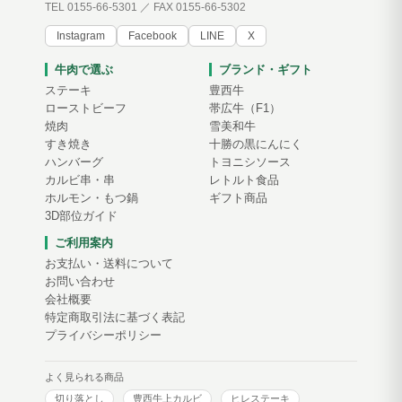
TEL 0155-66-5301 ／ FAX 0155-66-5302
Instagram
Facebook
LINE
X
牛肉で選ぶ
ブランド・ギフト
ステーキ
豊西牛
ローストビーフ
帯広牛（F1）
焼肉
雪美和牛
すき焼き
十勝の黒にんにく
ハンバーグ
トヨニシソース
カルビ串・串
レトルト食品
ホルモン・もつ鍋
ギフト商品
3D部位ガイド
ご利用案内
お支払い・送料について
お問い合わせ
会社概要
特定商取引法に基づく表記
プライバシーポリシー
よく見られる商品
切り落とし
豊西牛上カルビ
ヒレステーキ