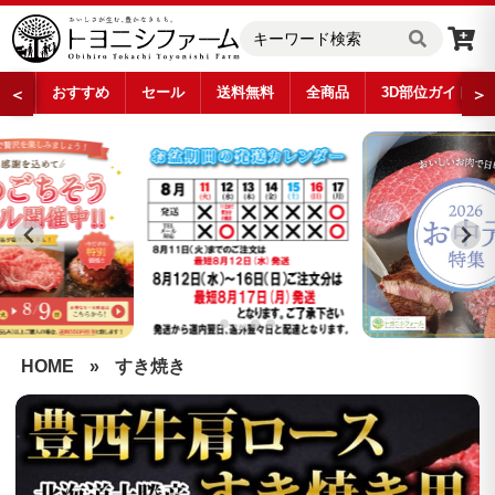
おすすめ
セール
送料無料
全商品
3D部位ガイド
＜
＞
…
HOME
»
すき焼き