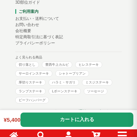
3D部位ガイド
ご利用案内
お支払い・送料について
お問い合わせ
会社概要
特定商取引法に基づく表記
プライバシーポリシー
よく見られる商品
切り落とし
豊西牛上カルビ
ヒレステーキ
サーロインステーキ
シャトーブリアン
厚切りステーキ
ハラミ・サガリ
ミスジステーキ
ランプステーキ
Lボーンステーキ
ソーセージ
ビーフハンバーグ
トヨニシファーム コーポレートサイト
通販サイトブログ
¥5,400
カートに入れる
Copyright © toyonishi farm. All Rights Reserved.