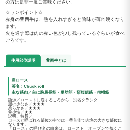
の方は是非一度ご賞味ください。
☆ワンポイント☆
赤身の豊西牛は、熱を入れすぎると旨味が薄れ硬くなり
ます。
火を通す際は肉の赤い色が少し残っているぐらいが食べ
ごろです。
使用部位説明
豊西牛とは
肩ロース
英名：Chuck roll
主な筋肉／主に胸最長筋・腸肋筋・頸腹鋸筋・僧帽筋
語源／ローストに適するころから、別名クラシタ
脂の少なさ／★★★
柔らかさ／★★★
希少性／★★
説明、特長／
ロースと呼ばれる部位の中では一番首側で肉塊の大きな部位に
なります。
「ロース」の呼び名の由来は、ロースト（オーブンで焼くこ