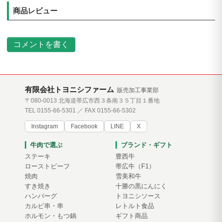
商品レビュー
コメントを書く
有限会社トヨニシファーム
販売加工事業部
〒080-0013 北海道帯広市西３条南３５丁目１番地
TEL 0155-66-5301 ／ FAX 0155-66-5302
Instagram
Facebook
LINE
X
牛肉で選ぶ
ブランド・ギフト
ステーキ
豊西牛
ローストビーフ
帯広牛（F1）
焼肉
雪美和牛
すき焼き
十勝の黒にんにく
ハンバーグ
トヨニシソース
カルビ串・串
レトルト食品
ホルモン・もつ鍋
ギフト商品