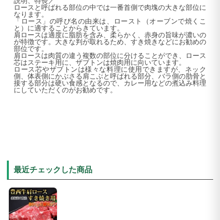
説明、特長／
ロースと呼ばれる部位の中では一番首側で肉塊の大きな部位に
なります。
「ロース」の呼び名の由来は、ロースト（オーブンで焼くこ
と）に適することからきています。
肩ロースは適度に脂肪を含み、柔らかく、赤身の旨味が濃いの
が特徴です。大きな判が取れるため、すき焼きなどにお勧めの
部位です。
肩ロースは肉質の違う複数の部位に分けることができ、ロース
芯はステーキ用に、ザブトンは焼肉用に向いています。
ロース芯やザブトンは様々な料理に使用できますが、ネック
側、体表側にかぶさる肩こぶと呼ばれる部分、バラ側の肋骨と
接する部分は硬い食感となるので、カレー用などの煮込み料理
にしていただくのがお勧めです。
最近チェックした商品