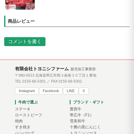
商品レビュー
コメントを書く
有限会社トヨニシファーム
販売加工事業部
〒080-0013 北海道帯広市西３条南３５丁目１番地
TEL 0155-66-5301 ／ FAX 0155-66-5302
Instagram
Facebook
LINE
X
牛肉で選ぶ
ブランド・ギフト
ステーキ
豊西牛
ローストビーフ
帯広牛（F1）
焼肉
雪美和牛
すき焼き
十勝の黒にんにく
ハンバーグ
トヨニシソース