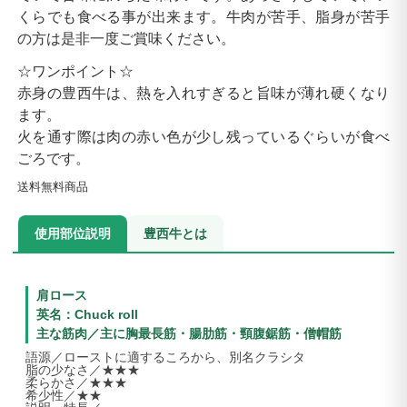
くらでも食べる事が出来ます。牛肉が苦手、脂身が苦手
の方は是非一度ご賞味ください。
☆ワンポイント☆
赤身の豊西牛は、熱を入れすぎると旨味が薄れ硬くなり
ます。
火を通す際は肉の赤い色が少し残っているぐらいが食べ
ごろです。
送料無料商品
使用部位説明
豊西牛とは
肩ロース
英名：Chuck roll
主な筋肉／主に胸最長筋・腸肋筋・頸腹鋸筋・僧帽筋
語源／ローストに適するころから、別名クラシタ
脂の少なさ／★★★
柔らかさ／★★★
希少性／★★