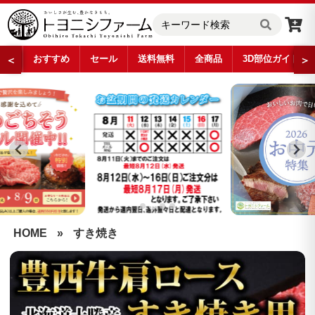
おすすめ
セール
送料無料
全商品
3D部位ガイド
＜
＞
…
HOME
»
すき焼き