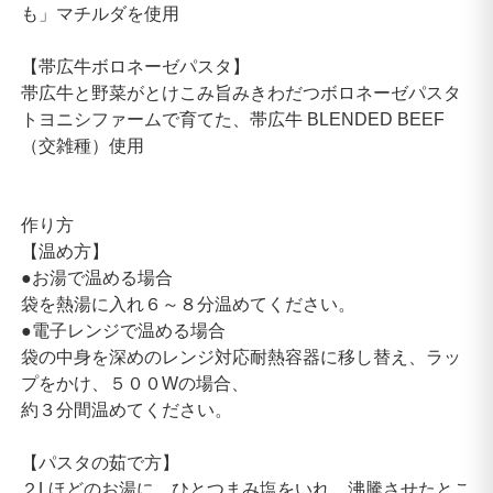
も」マチルダを使用
【帯広牛ボロネーゼパスタ】
帯広牛と野菜がとけこみ旨みきわだつボロネーゼパスタ
トヨニシファームで育てた、帯広牛 BLENDED BEEF
（交雑種）使用
作り方
【温め方】
●お湯で温める場合
袋を熱湯に入れ６～８分温めてください。
●電子レンジで温める場合
袋の中身を深めのレンジ対応耐熱容器に移し替え、ラッ
プをかけ、５００Wの場合、
約３分間温めてください。
【パスタの茹で方】
２Lほどのお湯に、ひとつまみ塩をいれ、沸騰させたとこ