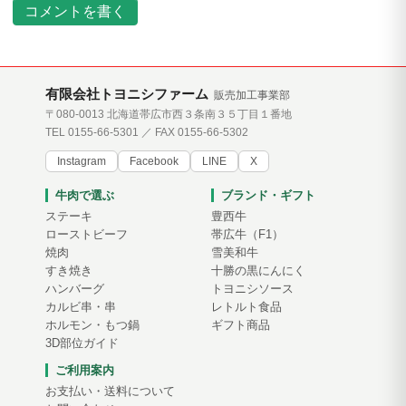
コメントを書く
有限会社トヨニシファーム
販売加工事業部
〒080-0013 北海道帯広市西３条南３５丁目１番地
TEL 0155-66-5301 ／ FAX 0155-66-5302
Instagram
Facebook
LINE
X
牛肉で選ぶ
ブランド・ギフト
ステーキ
豊西牛
ローストビーフ
帯広牛（F1）
焼肉
雪美和牛
すき焼き
十勝の黒にんにく
ハンバーグ
トヨニシソース
カルビ串・串
レトルト食品
ホルモン・もつ鍋
ギフト商品
3D部位ガイド
ご利用案内
お支払い・送料について