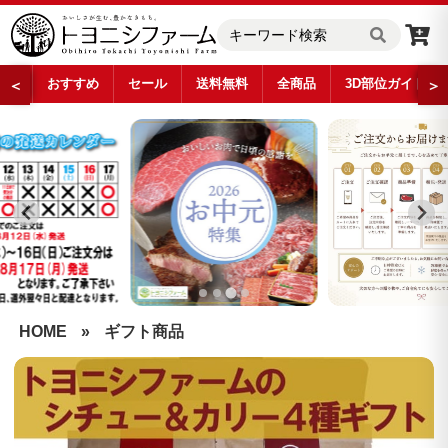
おすすめ
セール
送料無料
全商品
3D部位ガイド
＜
＞
…
HOME
»
ギフト商品