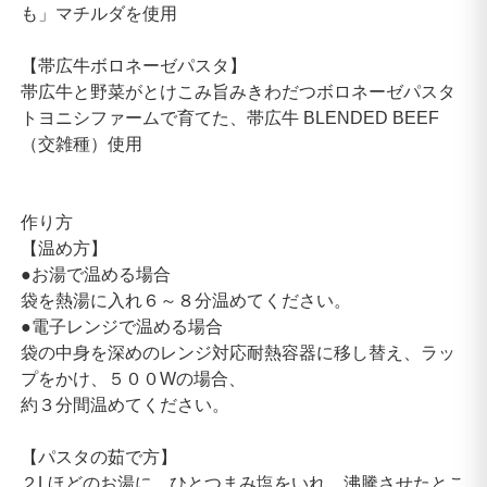
も」マチルダを使用
【帯広牛ボロネーゼパスタ】
帯広牛と野菜がとけこみ旨みきわだつボロネーゼパスタ
トヨニシファームで育てた、帯広牛 BLENDED BEEF
（交雑種）使用
作り方
【温め方】
●お湯で温める場合
袋を熱湯に入れ６～８分温めてください。
●電子レンジで温める場合
袋の中身を深めのレンジ対応耐熱容器に移し替え、ラッ
プをかけ、５００Wの場合、
約３分間温めてください。
【パスタの茹で方】
２Lほどのお湯に、ひとつまみ塩をいれ、沸騰させたとこ