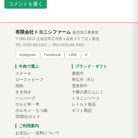
コメントを書く
有限会社トヨニシファーム
販売加工事業部
〒080-0013 北海道帯広市西３条南３５丁目１番地
TEL 0155-66-5301 ／ FAX 0155-66-5302
Instagram
Facebook
LINE
X
牛肉で選ぶ
ブランド・ギフト
ステーキ
豊西牛
ローストビーフ
帯広牛（F1）
焼肉
雪美和牛
すき焼き
十勝の黒にんにく
ハンバーグ
トヨニシソース
カルビ串・串
レトルト食品
ホルモン・もつ鍋
ギフト商品
3D部位ガイド
ご利用案内
お支払い・送料について