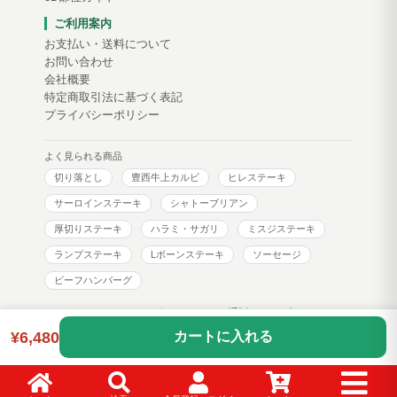
ご利用案内
お支払い・送料について
お問い合わせ
会社概要
特定商取引法に基づく表記
プライバシーポリシー
よく見られる商品
切り落とし
豊西牛上カルビ
ヒレステーキ
サーロインステーキ
シャトーブリアン
厚切りステーキ
ハラミ・サガリ
ミスジステーキ
ランプステーキ
Lボーンステーキ
ソーセージ
ビーフハンバーグ
トヨニシファーム コーポレートサイト
通販サイトブログ
¥6,480
カートに入れる
Copyright © toyonishi farm. All Rights Reserved.