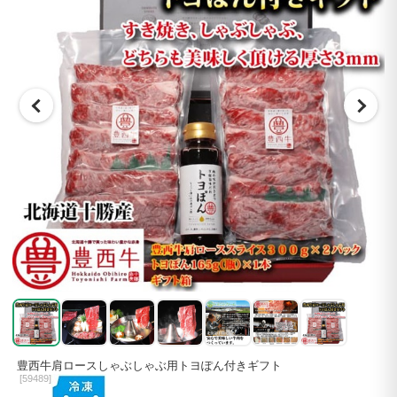
豊西牛肩ロースしゃぶしゃぶ用トヨぽん付きギフト
[
59489]