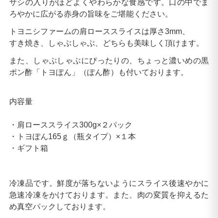
サシの入りがほどよくやわらかな食感です。口の中でま
ろやかに広がる赤身の旨味をご堪能ください。
トヨニシファームの肩ローススライスは厚さ3mm、
すき焼き、しゃぶしゃぶ、どちらも美味しく頂けます。
また、しゃぶしゃぶにぴったりの、ちょっと濃いめの黒
ポン酢「トヨぽん」（ぽん酢）も付いております。
内容量
・肩ローススライス300g×２パック
・トヨぽん165ｇ（瓶タイプ）×１本
・ギフト箱
冷凍品です。鮮度が落ちないようにスライス後速やかに
急速冷凍をかけております。また、肉の変質を抑えるた
め真空パックしております。