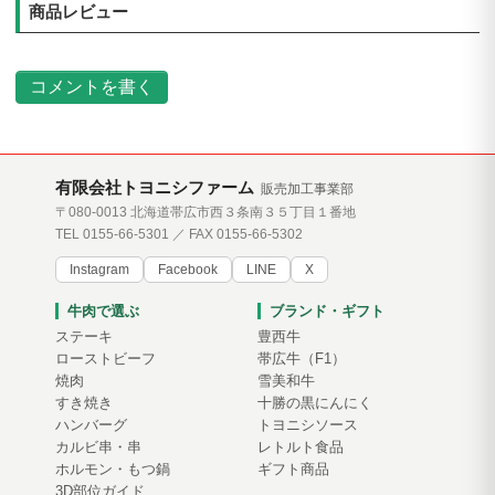
商品レビュー
コメントを書く
有限会社トヨニシファーム
販売加工事業部
〒080-0013 北海道帯広市西３条南３５丁目１番地
TEL 0155-66-5301 ／ FAX 0155-66-5302
Instagram
Facebook
LINE
X
牛肉で選ぶ
ブランド・ギフト
ステーキ
豊西牛
ローストビーフ
帯広牛（F1）
焼肉
雪美和牛
すき焼き
十勝の黒にんにく
ハンバーグ
トヨニシソース
カルビ串・串
レトルト食品
ホルモン・もつ鍋
ギフト商品
3D部位ガイド