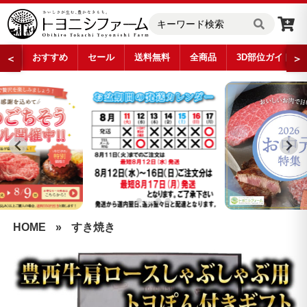
おすすめ
セール
送料無料
全商品
3D部位ガイド
＜
＞
…
HOME
»
すき焼き