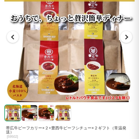
帯広牛ビーフカリー×２+豊西牛ビーフシチュー×２ギフト（常温発
送）
[
59502]