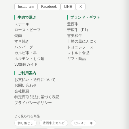
Instagram
Facebook
LINE
X
牛肉で選ぶ
ブランド・ギフト
ステーキ
豊西牛
ローストビーフ
帯広牛（F1）
焼肉
雪美和牛
すき焼き
十勝の黒にんにく
ハンバーグ
トヨニシソース
カルビ串・串
レトルト食品
ホルモン・もつ鍋
ギフト商品
3D部位ガイド
ご利用案内
お支払い・送料について
お問い合わせ
会社概要
特定商取引法に基づく表記
プライバシーポリシー
よく見られる商品
切り落とし
豊西牛上カルビ
ヒレステーキ