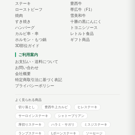
ステーキ
豊西牛
ローストビーフ
帯広牛（F1）
焼肉
雪美和牛
すき焼き
十勝の黒にんにく
ハンバーグ
トヨニシソース
カルビ串・串
レトルト食品
ホルモン・もつ鍋
ギフト商品
3D部位ガイド
ご利用案内
お支払い・送料について
お問い合わせ
会社概要
特定商取引法に基づく表記
プライバシーポリシー
よく見られる商品
切り落とし
豊西牛上カルビ
ヒレステーキ
サーロインステーキ
シャトーブリアン
厚切りステーキ
ハラミ・サガリ
ミスジステーキ
ランプステーキ
Lボーンステーキ
ソーセージ