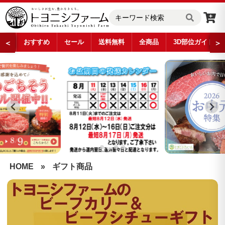
おすすめ
セール
送料無料
全商品
3D部位ガイド
＜
＞
…
HOME
»
ギフト商品