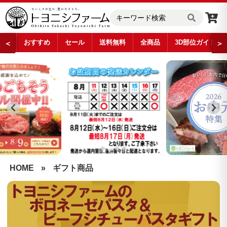
おすすめ
セール
送料無料
全商品
3D部位ガイド
＜
＞
…
HOME
»
ギフト商品