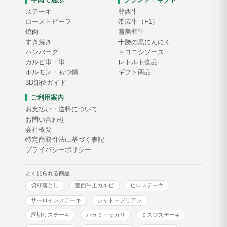
ステーキ
豊西牛
ローストビーフ
帯広牛（F1）
焼肉
雪美和牛
すき焼き
十勝の黒にんにく
ハンバーグ
トヨニシソース
カルビ串・串
レトルト食品
ホルモン・もつ鍋
ギフト商品
3D部位ガイド
ご利用案内
お支払い・送料について
お問い合わせ
会社概要
特定商取引法に基づく表記
プライバシーポリシー
よく見られる商品
切り落とし
豊西牛上カルビ
ヒレステーキ
サーロインステーキ
シャトーブリアン
厚切りステーキ
ハラミ・サガリ
ミスジステーキ