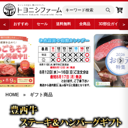
おすすめ
セール
送料無料
全商品
3D部位ガイド
＜
＞
…
HOME
»
ギフト商品