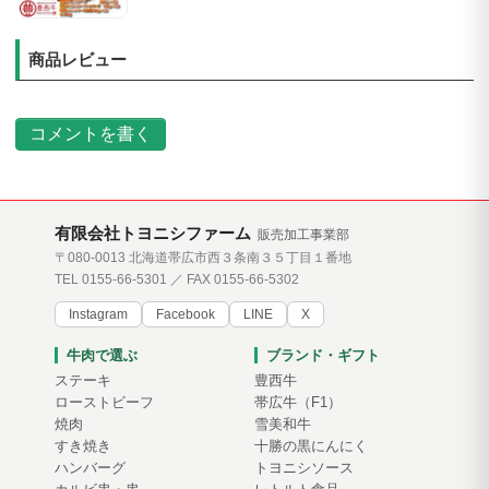
商品レビュー
コメントを書く
有限会社トヨニシファーム
販売加工事業部
〒080-0013 北海道帯広市西３条南３５丁目１番地
TEL 0155-66-5301 ／ FAX 0155-66-5302
Instagram
Facebook
LINE
X
牛肉で選ぶ
ブランド・ギフト
ステーキ
豊西牛
ローストビーフ
帯広牛（F1）
焼肉
雪美和牛
すき焼き
十勝の黒にんにく
ハンバーグ
トヨニシソース