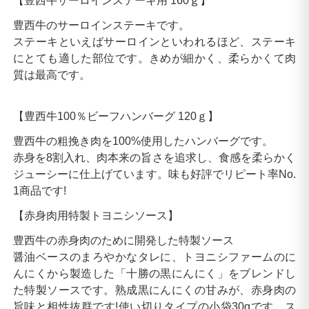
【豊西牛サーロインステーキ用 160ｇ】
豊西牛のサーロインステーキです。
ステーキといえばサーロインといわれるほど、ステーキ
にとても適した部位です。きめが細かく、柔らかくて肉
質は最高です。
【豊西牛100％ビーフハンバーグ 120ｇ】
豊西牛の粗挽き肉を100%使用したハンバーグです。
赤身を8割入れ、肉本来の旨さを追求し、食感を柔らかく
ジューシーに仕上げています。味も好評でリピート率No.
1商品です!
【赤身肉用特製トヨニシソース】
豊西牛の赤身肉のために開発した特製ソース
醤油ベースのまろやかなタレに、トヨニシファームのに
んにくから製造した「十勝の黒にんにく」をブレンドし
た特製ソースです。熟成黒にんにくの甘みが、赤身肉の
旨味と相性抜群です!使い切りタイプの小袋30gです。ス