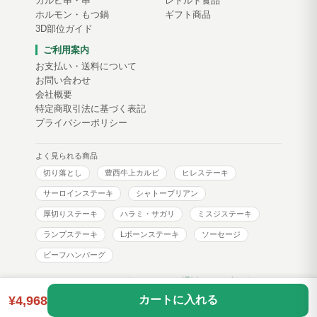
カルビ串・串
レトルト食品
ホルモン・もつ鍋
ギフト商品
3D部位ガイド
ご利用案内
お支払い・送料について
お問い合わせ
会社概要
特定商取引法に基づく表記
プライバシーポリシー
よく見られる商品
切り落とし
豊西牛上カルビ
ヒレステーキ
サーロインステーキ
シャトーブリアン
厚切りステーキ
ハラミ・サガリ
ミスジステーキ
ランプステーキ
Lボーンステーキ
ソーセージ
ビーフハンバーグ
トヨニシファーム コーポレートサイト
通販サイトブログ
¥4,968
カートに入れる
Copyright © toyonishi farm. All Rights Reserved.