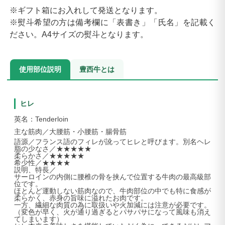
※ギフト箱にお入れして発送となります。
※熨斗希望の方は備考欄に「表書き」「氏名」を記載く
ださい。A4サイズの熨斗となります。
使用部位説明
豊西牛とは
ヒレ
英名：Tenderloin
主な筋肉／大腰筋・小腰筋・腸骨筋
語源／フランス語のフィレが訛ってヒレと呼びます。別名ヘレ
脂の少なさ／★★★★★
柔らかさ／★★★★★
希少性／★★★★
説明、特長／
サーロインの内側に腰椎の骨を挟んで位置する牛肉の最高級部
位です。
ほとんど運動しない筋肉なので、牛肉部位の中でも特に食感が
柔らかく、赤身の旨味に溢れたお肉です。
一方、繊細な肉質の為に取扱いや火加減には注意が必要です。
（変色が早く、火が通り過ぎるとパサパサになって風味も消え
てしまいます）