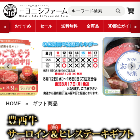
おすすめ
セール
送料無料
全商品
3D部位ガイド
＜
＞
…
HOME
»
ギフト商品