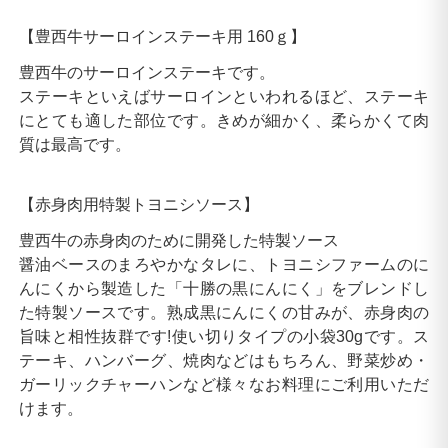
【豊西牛サーロインステーキ用 160ｇ】
豊西牛のサーロインステーキです。
ステーキといえばサーロインといわれるほど、ステーキ
にとても適した部位です。きめが細かく、柔らかくて肉
質は最高です。
【赤身肉用特製トヨニシソース】
豊西牛の赤身肉のために開発した特製ソース
醤油ベースのまろやかなタレに、トヨニシファームのに
んにくから製造した「十勝の黒にんにく」をブレンドし
た特製ソースです。熟成黒にんにくの甘みが、赤身肉の
旨味と相性抜群です!使い切りタイプの小袋30gです。ス
テーキ、ハンバーグ、焼肉などはもちろん、野菜炒め・
ガーリックチャーハンなど様々なお料理にご利用いただ
けます。