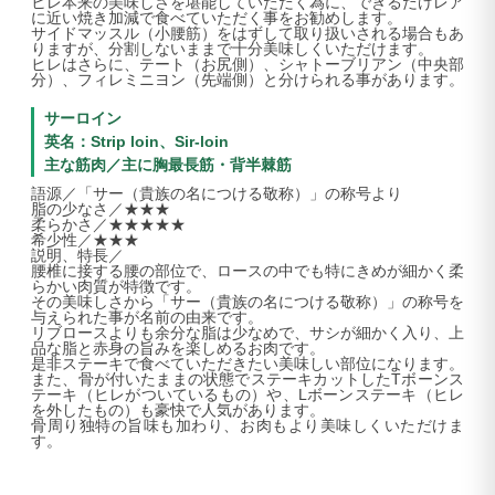
ヒレ本来の美味しさを堪能していただく為に、できるだけレア
に近い焼き加減で食べていただく事をお勧めします。
サイドマッスル（小腰筋）をはずして取り扱いされる場合もあ
りますが、分割しないままで十分美味しくいただけます。
ヒレはさらに、テート（お尻側）、シャトーブリアン（中央部
分）、フィレミニヨン（先端側）と分けられる事があります。
サーロイン
英名：Strip loin、Sir-loin
主な筋肉／主に胸最長筋・背半棘筋
語源／「サー（貴族の名につける敬称）」の称号より
脂の少なさ／★★★
柔らかさ／★★★★★
希少性／★★★
説明、特長／
腰椎に接する腰の部位で、ロースの中でも特にきめが細かく柔
らかい肉質が特徴です。
その美味しさから「サー（貴族の名につける敬称）」の称号を
与えられた事が名前の由来です。
リブロースよりも余分な脂は少なめで、サシが細かく入り、上
品な脂と赤身の旨みを楽しめるお肉です。
是非ステーキで食べていただきたい美味しい部位になります。
また、骨が付いたままの状態でステーキカットしたTボーンス
テーキ（ヒレがついているもの）や、Lボーンステーキ（ヒレ
を外したもの）も豪快で人気があります。
骨周り独特の旨味も加わり、お肉もより美味しくいただけま
す。